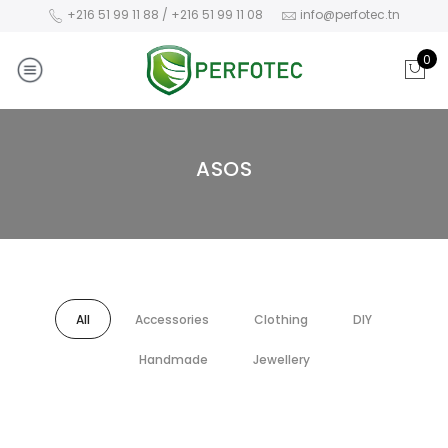
+216 51 99 11 88 / +216 51 99 11 08
info@perfotec.tn
0
ASOS
All
Accessories
Clothing
DIY
Handmade
Jewellery