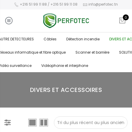
+216 51 99 11 88 / +216 51 99 11 08
info@perfotec.tn
0
AUTRE DETECTEURES
Câbles
Détection incendie
DIVERS ET A
Réseaux informatique et fibre optique
Scanner et barrière
SOLUTI
Vidéo surveillance
Vidéophonie et interphone
DIVERS ET ACCESSOIRES