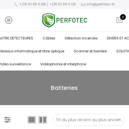
+216 51 99 11 88 / +216 51 99 11 08
info@perfotec.tn
0
AUTRE DETECTEURES
Câbles
Détection incendie
DIVERS ET A
Réseaux informatique et fibre optique
Scanner et barrière
SOLUTI
Vidéo surveillance
Vidéophonie et interphone
Batteries