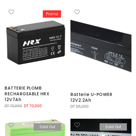
Promo
BATTERIE PLOMB
RECHARGEABLE HRX
Batterie U-POWER
12V7Ah
12V2.2Ah
Le
Le
DT
72,000
DT
70,000
DT
55,000
prix
prix
initial
actuel
était :
est :
Sold Out
Sold Out
DT 72,000.
DT 70,000.