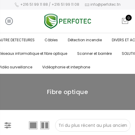
+216 51 99 11 88 / +216 51 99 11 08
info@perfotec.tn
0
AUTRE DETECTEURES
Câbles
Détection incendie
DIVERS ET A
Réseaux informatique et fibre optique
Scanner et barrière
SOLUTI
Vidéo surveillance
Vidéophonie et interphone
Fibre optique