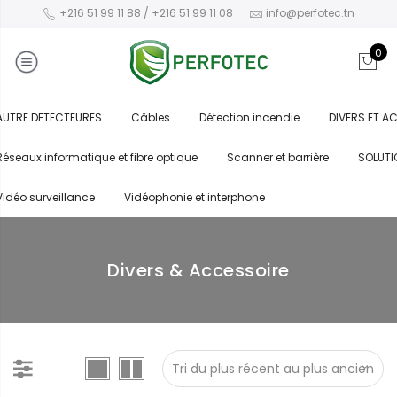
+216 51 99 11 88 / +216 51 99 11 08
info@perfotec.tn
0
AUTRE DETECTEURES
Câbles
Détection incendie
DIVERS ET A
Réseaux informatique et fibre optique
Scanner et barrière
SOLUTI
Vidéo surveillance
Vidéophonie et interphone
Divers & Accessoire