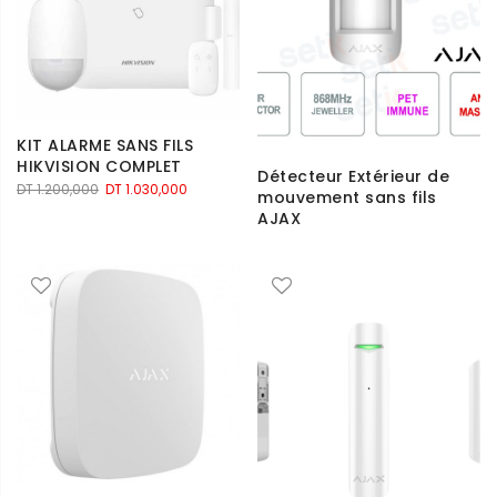
KIT ALARME SANS FILS
HIKVISION COMPLET
Détecteur Extérieur de
Le
Le
DT
1.200,000
DT
1.030,000
mouvement sans fils
prix
prix
AJAX
initial
actuel
était :
est :
DT 1.200,000.
DT 1.030,000.