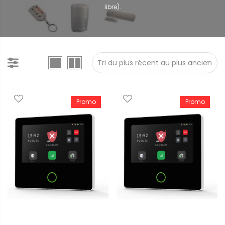
libre).
Promo
Promo