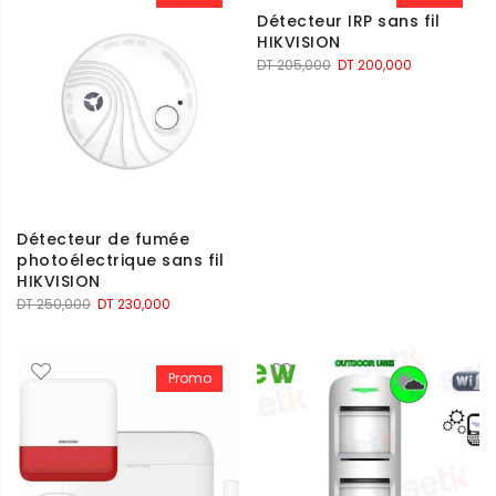
DT 122,000.
DT 115,000.
Détecteur IRP sans fil
HIKVISION
Le
Le
DT
205,000
DT
200,000
prix
prix
initial
actuel
était :
est :
DT 205,000.
DT 200,000.
Détecteur de fumée
photoélectrique sans fil
HIKVISION
Le
Le
DT
250,000
DT
230,000
prix
prix
initial
actuel
était :
est :
Promo
DT 250,000.
DT 230,000.