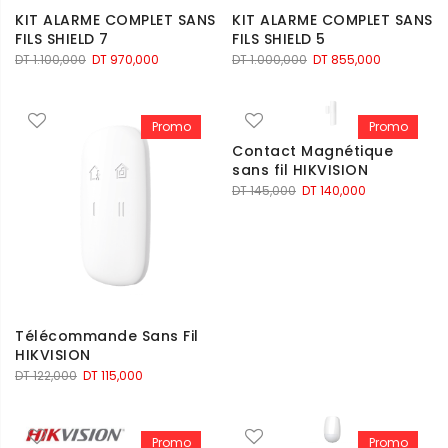
KIT ALARME COMPLET SANS
KIT ALARME COMPLET SANS
FILS SHIELD 7
FILS SHIELD 5
Le
Le
Le
Le
DT
1.100,000
DT
970,000
DT
1.000,000
DT
855,000
prix
prix
prix
prix
initial
actuel
initial
actuel
était :
est :
était :
est :
Promo
Promo
DT 1.100,000.
DT 970,000.
DT 1.000,000.
DT 855,000
Contact Magnétique
sans fil HIKVISION
Le
Le
DT
145,000
DT
140,000
prix
prix
initial
actuel
était :
est :
DT 145,000.
DT 140,000.
Télécommande Sans Fil
HIKVISION
Le
Le
DT
122,000
DT
115,000
prix
prix
initial
actuel
était :
est :
Promo
Promo