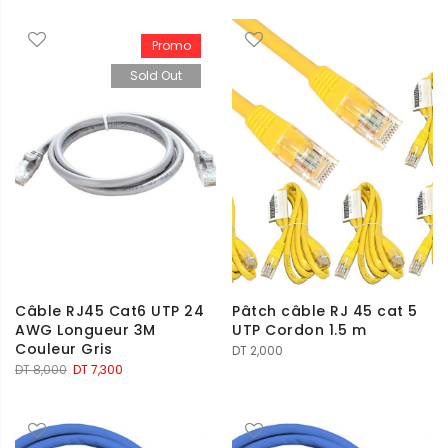
Promo
Sold Out
Câble RJ45 Cat6 UTP 24
Pâtch câble RJ 45 cat 5
AWG Longueur 3M
UTP Cordon 1.5 m
Couleur Gris
DT
2,000
Le
Le
DT
8,000
DT
7,300
prix
prix
initial
actuel
était :
est :