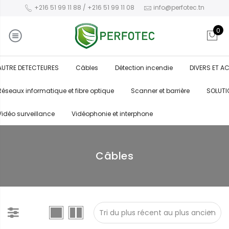
+216 51 99 11 88 / +216 51 99 11 08
info@perfotec.tn
0
AUTRE DETECTEURES
Câbles
Détection incendie
DIVERS ET A
Réseaux informatique et fibre optique
Scanner et barrière
SOLUTI
Vidéo surveillance
Vidéophonie et interphone
Câbles