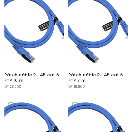
DT 8,000.
DT 7,300.
Pâtch câble RJ 45 cat 6
Pâtch câble RJ 45 cat 6
FTP 10 m
FTP 7 m
DT
23,200
DT
16,600