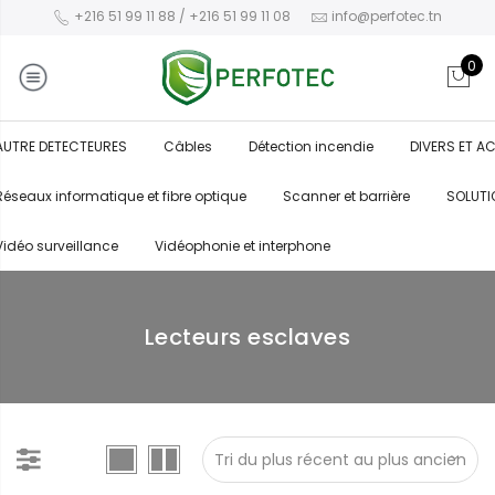
+216 51 99 11 88 / +216 51 99 11 08
info@perfotec.tn
0
AUTRE DETECTEURES
Câbles
Détection incendie
DIVERS ET A
Réseaux informatique et fibre optique
Scanner et barrière
SOLUTI
Vidéo surveillance
Vidéophonie et interphone
Lecteurs esclaves