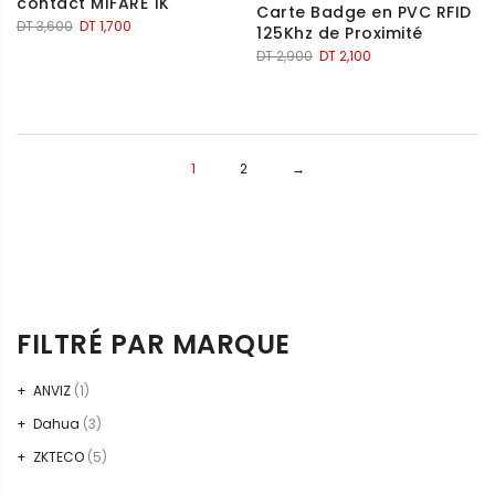
contact MIFARE 1K
Carte Badge en PVC RFID
Le
Le
DT
3,600
DT
1,700
125Khz de Proximité
prix
prix
Le
Le
DT
2,900
DT
2,100
initial
actuel
prix
prix
était :
est :
initial
actuel
DT 3,600.
DT 1,700.
était :
est :
DT 2,900.
DT 2,100.
1
2
→
FILTRÉ PAR MARQUE
ANVIZ
(1)
Dahua
(3)
ZKTECO
(5)