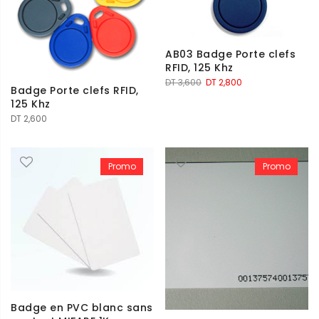
AB03 Badge Porte clefs
RFID, 125 Khz
Le
Le
DT
3,600
DT
2,800
Badge Porte clefs RFID,
prix
prix
125 Khz
initial
actuel
DT
2,600
était :
est :
DT 3,600.
DT 2,800.
Promo
Promo
Badge en PVC blanc sans