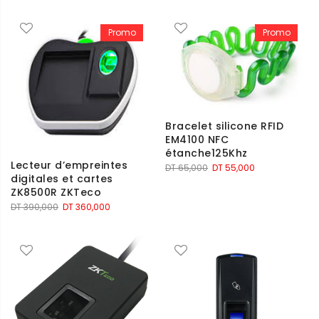
Promo
Promo
Bracelet silicone RFID
EM4100 NFC
étanche125Khz
Lecteur d’empreintes
Le
Le
DT
65,000
DT
55,000
digitales et cartes
prix
prix
ZK8500R ZKTeco
initial
actuel
Le
Le
DT
390,000
DT
360,000
était :
est :
prix
prix
DT 65,000.
DT 55,000.
initial
actuel
était :
est :
DT 390,000.
DT 360,000.