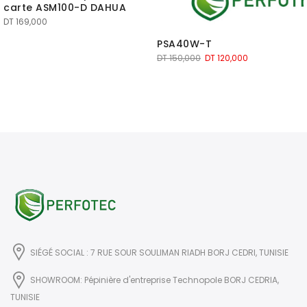
carte ASM100-D DAHUA
DT
169,000
PSA40W-T
Le
Le
DT
150,000
DT
120,000
prix
prix
initial
actuel
était :
est :
DT 150,000.
DT 120,000.
SIÉGÉ SOCIAL : 7 RUE SOUR SOULIMAN RIADH BORJ CEDRI, TUNISIE
SHOWROOM: Pépinière d'entreprise Technopole BORJ CEDRIA,
TUNISIE