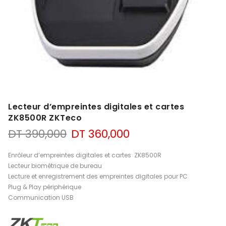
Lecteur d’empreintes digitales et cartes
ZK8500R ZKTeco
Le
Le
DT
390,000
DT
360,000
prix
prix
initial
actuel
Enrôleur d’empreintes digitales et cartes ZK8500R
était :
est :
Lecteur biométrique de bureau
DT 390,000.
DT 360,000.
Lecture et enregistrement des empreintes digitales pour PC
Plug & Play périphérique
Communication USB