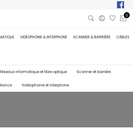
0
RMATIQUE
VIDÉOPHONIE & INTERPHONE
SCANNER & BARRIÈRE
CÂBLES
Réseaux informatique et fibre optique
Scanner et barrière
illance
Vidéophonie et interphone