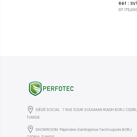
Réf : S
DT
175,00
SIÉGÉ SOCIAL : 7 RUE SOUR SOULIMAN RIADH BORJ CEDRI,
TUNISIE
SHOWROOM: Pépinière d'entreprise Technopole BORJ
CEDRIA, TUNISIE