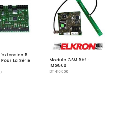
’extension 8
Module GSM Réf :
 Pour La Série
IMG500
DT
410,000
0