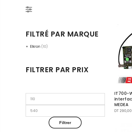
FILTRÉ PAR MARQUE
Elkron
(10)
FILTRER PAR PRIX
IT700-W
Prix
interfa
min
MEDEA
Prix
DT
290,00
max
Filtrer