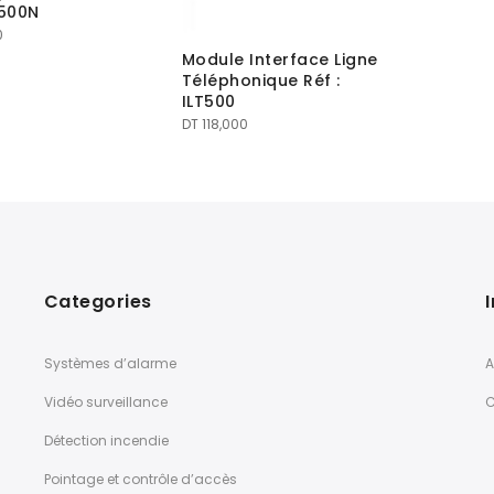
V500N
0
Module Interface Ligne
Téléphonique Réf :
ILT500
DT
118,000
Categories
Systèmes d’alarme
A
Vidéo surveillance
C
Détection incendie
Pointage et contrôle d’accès