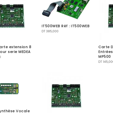
IT500WEB Réf : IT500WEB
DT
385,000
arte extension 8
Carte D
our serie MEDEA
Entrées
MP500
0
DT
145,00
ynthèse Vocale