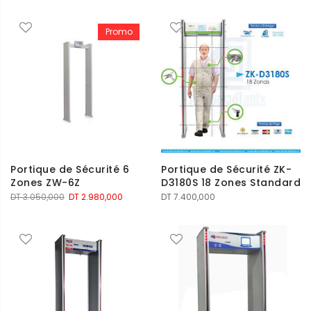
Promo
Portique de Sécurité 6
Portique de Sécurité ZK-
Zones ZW-6Z
D3180S 18 Zones Standard
Le
Le
DT
3.050,000
DT
2.980,000
DT
7.400,000
prix
prix
initial
actuel
était :
est :
DT 3.050,000.
DT 2.980,000.