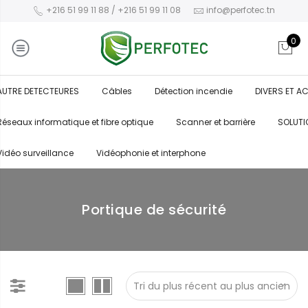
+216 51 99 11 88 / +216 51 99 11 08
info@perfotec.tn
0
AUTRE DETECTEURES
Câbles
Détection incendie
DIVERS ET A
Réseaux informatique et fibre optique
Scanner et barrière
SOLUTI
Vidéo surveillance
Vidéophonie et interphone
Portique de sécurité