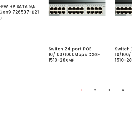
-RW HP SATA 9,5
Gen9 726537-B21
0
Switch 24 port POE
Switch 
10/100/1000Mbps DGS-
10/100
1510-28XMP
1510-28
1
2
3
4