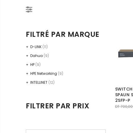
FILTRÉ PAR MARQUE
D-LINK
(11)
Dahua
(9)
HP
(9)
HPE Networking
(9)
INTELLINET
(12)
SWITCH
SPAUN 
2SFP-P
FILTRER PAR PRIX
DT
700,00
Prix