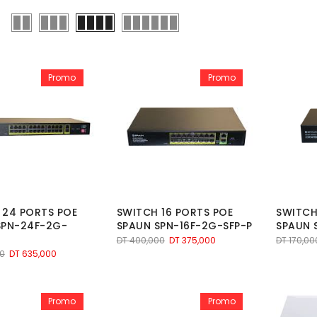
Promo
Promo
 24 PORTS POE
SWITCH 16 PORTS POE
SWITCH
SPN-24F-2G-
SPAUN SPN-16F-2G-SFP-P
SPAUN 
Le
Le
DT
400,000
DT
375,000
DT
170,00
Le
Le
0
DT
635,000
prix
prix
prix
prix
initial
actuel
initial
actuel
était :
est :
était :
est :
DT 400,000.
DT 375,000.
Promo
Promo
DT 700,000.
DT 635,000.