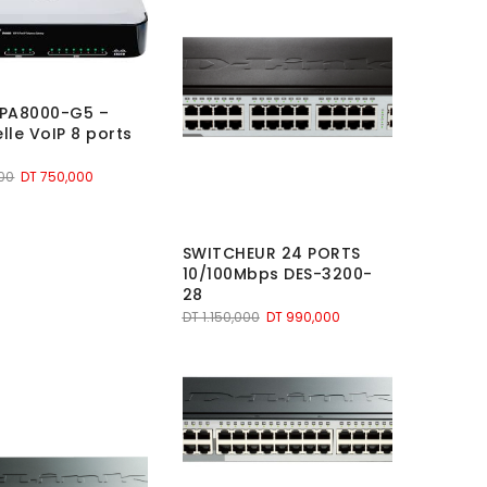
SPA8000-G5 –
lle VoIP 8 ports
Le
Le
000
DT
750,000
prix
prix
initial
actuel
était :
est :
SWITCHEUR 24 PORTS
DT 1.150,000.
DT 750,000.
10/100Mbps DES-3200-
28
Le
Le
DT
1.150,000
DT
990,000
prix
prix
initial
actuel
était :
est :
DT 1.150,000.
DT 990,000.