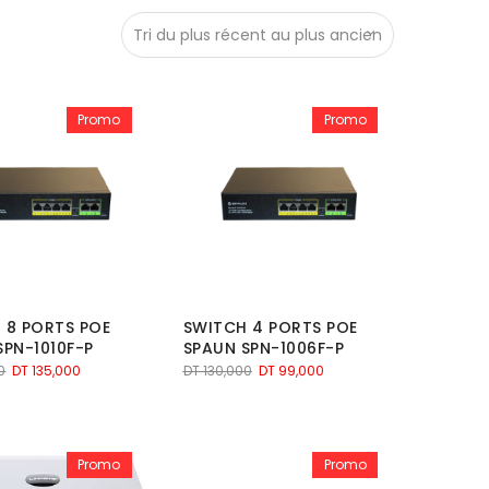
Promo
Promo
 8 PORTS POE
SWITCH 4 PORTS POE
SPN-1010F-P
SPAUN SPN-1006F-P
Le
Le
Le
Le
0
DT
135,000
DT
130,000
DT
99,000
prix
prix
prix
prix
initial
actuel
initial
actuel
était :
est :
était :
est :
DT 170,000.
DT 135,000.
DT 130,000.
DT 99,000.
Promo
Promo