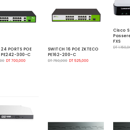
Cisco 
Passere
FXS
DT
1.150,
 24 PORTS POE
SWITCH 16 POE ZKTECO
 PE242-300-C
PE162-200-C
Le
Le
Le
Le
000
DT
700,000
DT
750,000
DT
525,000
prix
prix
prix
prix
initial
actuel
initial
actuel
était :
est :
était :
est :
DT 1.000,000.
DT 700,000.
DT 750,000.
DT 525,000.