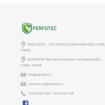
SIÉGÉ SOCIAL : 7 RUE SOUR SOULIMAN RIADH BORJ CEDRI,
TUNISIE
SHOWROOM: Pépinière d'entreprise Technopole BORJ
CEDRIA, TUNISIE
info@perfotec.tn
commercial@perfotec.tn
+216 51 99 11 88 / +216 51 99 11 08