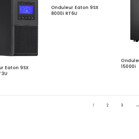
Onduleur Eaton 9SX
8000i RT6U
Ondule
15000i
r Eaton 9SX
T3U
1
2
3