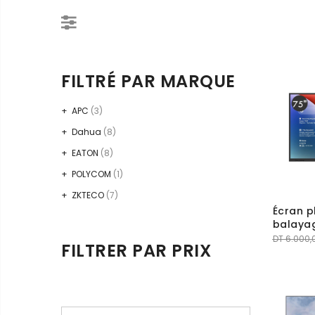
FILTRÉ PAR MARQUE
APC
(3)
Dahua
(8)
EATON
(8)
POLYCOM
(1)
ZKTECO
(7)
Écran pl
balaya
DT
6.000,
FILTRER PAR PRIX
Prix