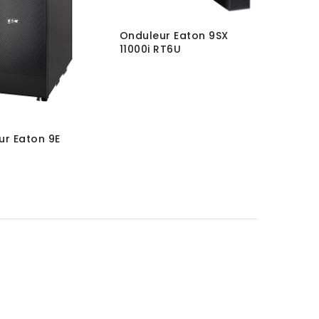
Onduleur Eaton 9SX
11000i RT6U
ur Eaton 9E
→