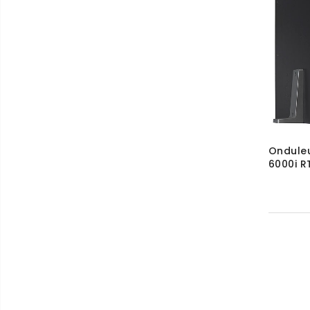
Onduleu
6000i R