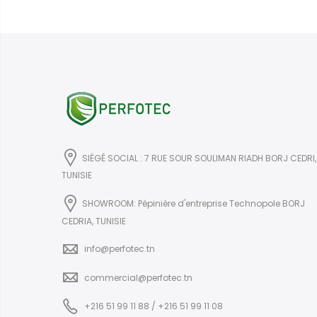
SIÉGÉ SOCIAL : 7 RUE SOUR SOULIMAN RIADH BORJ CEDRI,
TUNISIE
SHOWROOM: Pépinière d'entreprise Technopole BORJ
CEDRIA, TUNISIE
info@perfotec.tn
commercial@perfotec.tn
+216 51 99 11 88 / +216 51 99 11 08