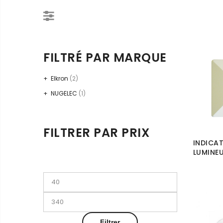
FILTRÉ PAR MARQUE
Elkron
(2)
NUGELEC
(1)
FILTRER PAR PRIX
INDICA
LUMINEU
Prix
min
Prix
max
Filtrer