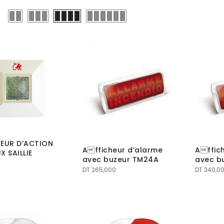
TEUR D’ACTION
Afficheur d’alarme
Affic
X SAILLIE
avec buzeur TM24A
avec b
DT
265,000
DT
340,0