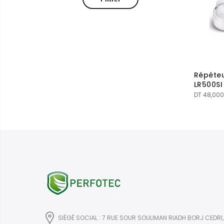
Répéteu
LR500SI
DT
48,000
SIÉGÉ SOCIAL : 7 RUE SOUR SOULIMAN RIADH BORJ CEDRI,