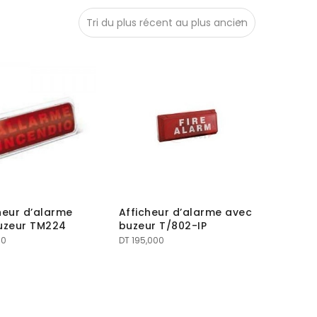
heur d’alarme
Afficheur d’alarme avec
uzeur TM224
buzeur T/802-IP
00
DT
195,000