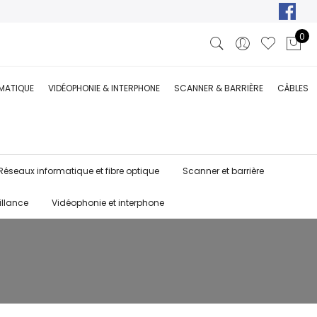
0
RMATIQUE
VIDÉOPHONIE & INTERPHONE
SCANNER & BARRIÈRE
CÂBLES
Réseaux informatique et fibre optique
Scanner et barrière
illance
Vidéophonie et interphone