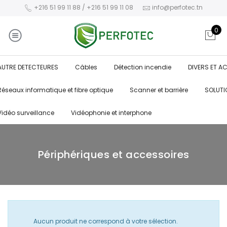
+216 51 99 11 88 / +216 51 99 11 08
info@perfotec.tn
0
AUTRE DETECTEURES
Câbles
Détection incendie
DIVERS ET A
Réseaux informatique et fibre optique
Scanner et barrière
SOLUTI
Vidéo surveillance
Vidéophonie et interphone
Périphériques et accessoires
Aucun produit ne correspond à votre sélection.