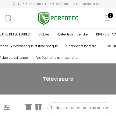
+216 51 99 11 88 / +216 51 99 11 08
info@perfotec.tn
0
AUTRE DETECTEURES
Câbles
Détection incendie
DIVERS ET A
Réseaux informatique et fibre optique
Scanner et barrière
SOLUTI
Vidéo surveillance
Vidéophonie et interphone
Téléviseurs