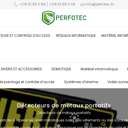
+216 51 99 11 88 / +216 51 99 11 08
info@perfotec.tn
TEUSE ET CONTRÔLE D’ACCESS
RÉSEAUX INFORMATIQUE
MATÉRIEL INFO
DIVERS ET ACCESSOIRES
DOMOTIQUE
Matériel informatique
de pointage et contrôle d’accès
Systèmes d'alarme
Vidéo surve
Détecteurs de métaux portatifs
Détecteurs de métaux portatifs
destinés à repérer les objet métalliques sous des vêtements ou des sacs de
lisé dans le cadre d’un usage professionnel par les agents de sécurité et l