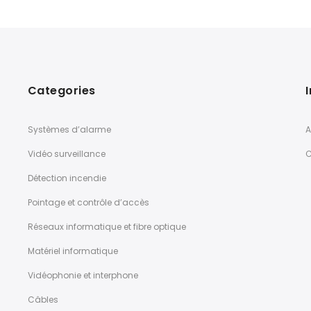
initial
actuel
était :
est :
DT 320,000.
DT 260,000.
Categories
Systèmes d’alarme
A
Vidéo surveillance
C
Détection incendie
Pointage et contrôle d’accès
Réseaux informatique et fibre optique
Matériel informatique
Vidéophonie et interphone
Câbles