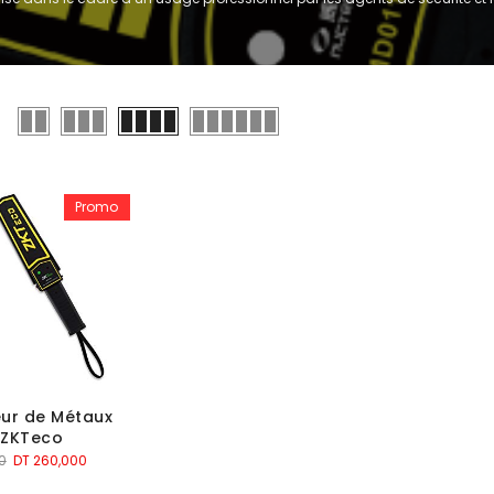
Promo
ur de Métaux
 ZKTeco
Le
Le
0
DT
260,000
prix
prix