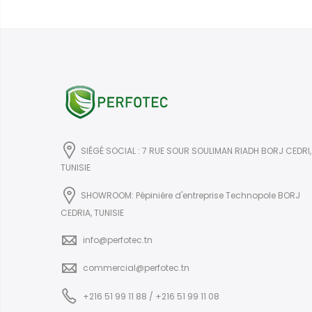
SIÉGÉ SOCIAL : 7 RUE SOUR SOULIMAN RIADH BORJ CEDRI,
TUNISIE
SHOWROOM: Pépinière d'entreprise Technopole BORJ
CEDRIA, TUNISIE
info@perfotec.tn
commercial@perfotec.tn
+216 51 99 11 88 / +216 51 99 11 08