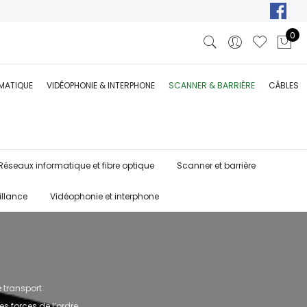
0
RMATIQUE
VIDÉOPHONIE & INTERPHONE
SCANNER & BARRIÈRE
CÂBLES
Réseaux informatique et fibre optique
Scanner et barrière
illance
Vidéophonie et interphone
 transport.
es forces de l’ordre