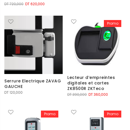
Le
Le
DT
720,000
DT
620,000
prix
prix
initial
actuel
était :
est :
Promo
DT 720,000.
DT 620,000.
Lecteur d’empreintes
Serrure Electrique ZAVAG
digitales et cartes
GAUCHE
ZK8500R ZKTeco
DT
120,000
Le
Le
DT
390,000
DT
360,000
prix
prix
initial
actuel
était :
est :
Promo
Promo
DT 390,000.
DT 360,000.