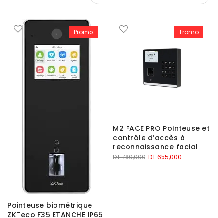
Promo
Promo
M2 FACE PRO Pointeuse et
contrôle d’accès à
reconnaissance facial
Le
Le
DT
780,000
DT
655,000
prix
prix
initial
actuel
était :
est :
DT 780,000.
DT 655,000.
Pointeuse biométrique
ZKTeco F35 ETANCHE IP65