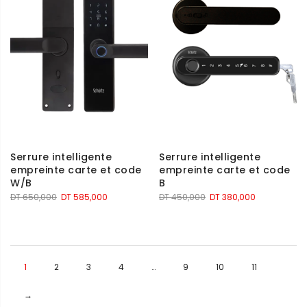
Serrure intelligente
Serrure intelligente
empreinte carte et code
empreinte carte et code
W/B
B
Le
Le
Le
Le
DT
650,000
DT
585,000
DT
450,000
DT
380,000
prix
prix
prix
prix
initial
actuel
initial
actuel
était :
est :
était :
est :
DT 650,000.
DT 585,000.
DT 450,000.
DT 380,000.
1
2
3
4
…
9
10
11
→