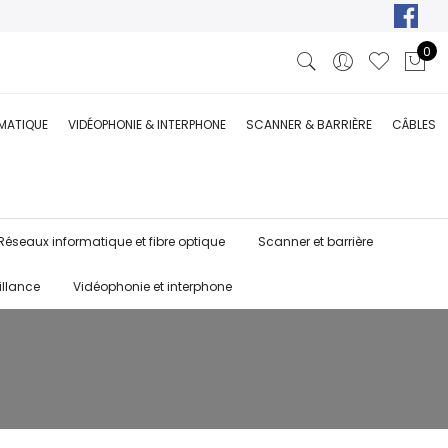
0
RMATIQUE
VIDÉOPHONIE & INTERPHONE
SCANNER & BARRIÈRE
CÂBLES
Réseaux informatique et fibre optique
Scanner et barrière
illance
Vidéophonie et interphone