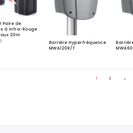
 Paire de
es à Infra-Rouge
eaux 20m
0
Barrière Hyperfréquence
Barriè
MWA120R/T
MWA60
1
2
→