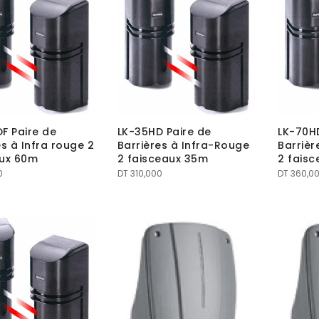
DT 490,000.
DT 380,000.
F Paire de
LK-35HD Paire de
LK-70HD
es à Infra rouge 2
Barrières à Infra-Rouge
Barrièr
aux 60m
2 faisceaux 35m
2 fais
0
DT
310,000
DT
360,0