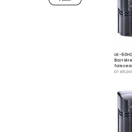
LK-60HD
Barrièr
faisce
DT
415,00