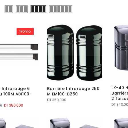
Promo
LK-40 H
e Infrarouge 6
Barrière Infrarouge 250
Barrièr
u 100M ABI100-
M EM100-B250
2 fais
DT
350,000
DT
340,0
Le
Le
0
DT
380,000
prix
prix
initial
actuel
était :
est :