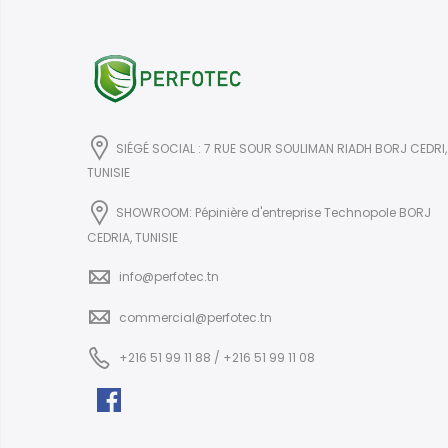
SIÉGÉ SOCIAL : 7 RUE SOUR SOULIMAN RIADH BORJ CEDRI,
TUNISIE
SHOWROOM: Pépinière d'entreprise Technopole BORJ
CEDRIA, TUNISIE
info@perfotec.tn
commercial@perfotec.tn
+216 51 99 11 88 / +216 51 99 11 08