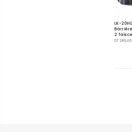
LK-20HD
Barrièr
2 faisc
DT
265,00