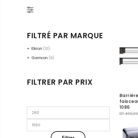
FILTRÉ PAR MARQUE
Elkron
(10)
Garrison
(9)
FILTRER PAR PRIX
Barrièr
faiscea
1086
Prix
DT
490,00
min
Prix
max
Filtrer