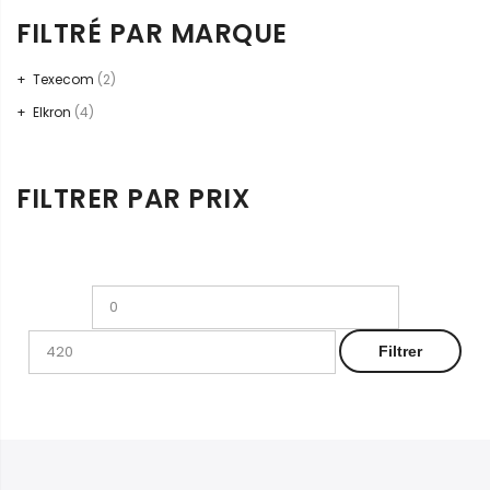
était :
est :
FILTRÉ PAR MARQUE
DT 350,000.
DT 310,000.
Texecom
(2)
Elkron
(4)
FILTRER PAR PRIX
Prix
Prix
min
max
Filtrer