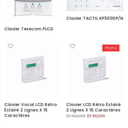
Clavier TACTIL KP500DP/N
Clavier Texecom PLCD
Promo
Clavier Vocal LCD Rétro
Clavier LCD Rétro Éclairé
Éclairé 2 Lignes X 16
2 Lignes X 16 Caractères
Caractères
Le
Le
DT
350,000
DT
310,000
prix
prix
initial
actuel