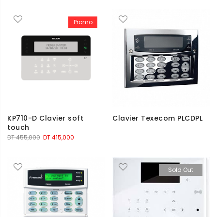
Promo
KP710-D Clavier soft
Clavier Texecom PLCDPL
touch
Le
Le
DT
455,000
DT
415,000
prix
prix
initial
actuel
était :
est :
Sold Out
DT 455,000.
DT 415,000.