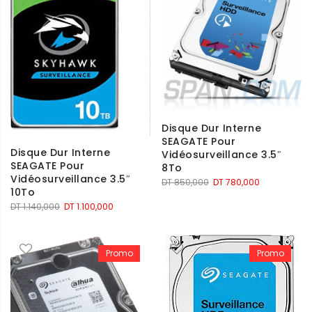
Disque Dur Interne
SEAGATE Pour
Disque Dur Interne
Vidéosurveillance 3.5″
SEAGATE Pour
8To
Vidéosurveillance 3.5″
Le
Le
DT
850,000
DT
780,000
10To
prix
prix
Le
Le
DT
1.140,000
DT
1.100,000
initial
actuel
prix
prix
était :
est :
initial
actuel
DT 850,000.
DT 780,000.
était :
est :
Promo
Promo
DT 1.140,000.
DT 1.100,000.