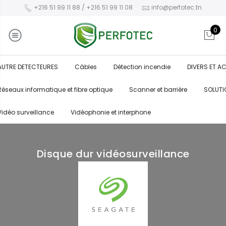
+216 51 99 11 88 / +216 51 99 11 08
info@perfotec.tn
0
AUTRE DETECTEURES
Câbles
Détection incendie
DIVERS ET A
Réseaux informatique et fibre optique
Scanner et barrière
SOLUTI
Vidéo surveillance
Vidéophonie et interphone
Disque dur vidéosurveillance