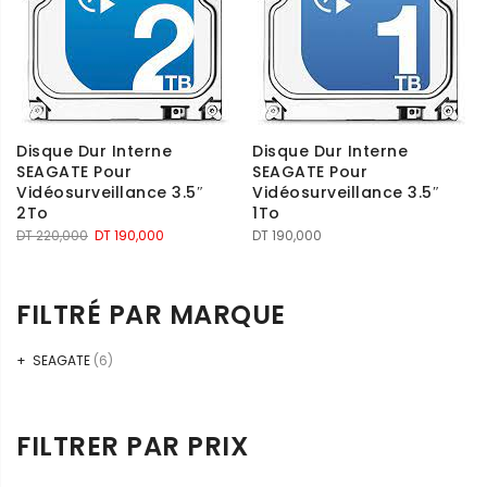
Disque Dur Interne
Disque Dur Interne
SEAGATE Pour
SEAGATE Pour
Vidéosurveillance 3.5″
Vidéosurveillance 3.5″
2To
1To
Le
Le
DT
220,000
DT
190,000
DT
190,000
prix
prix
initial
actuel
était :
est :
FILTRÉ PAR MARQUE
DT 220,000.
DT 190,000.
SEAGATE
(6)
FILTRER PAR PRIX