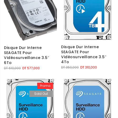
Disque Dur Interne
Disque Dur Interne
SEAGATE Pour
SEAGATE Pour
Vidéosurveillance 3.5″
Vidéosurveillance 3.5″
4To
6To
Le
Le
DT
350,000
DT
310,000
Le
Le
DT
610,000
DT
577,000
prix
prix
prix
prix
initial
actuel
initial
actuel
était :
est :
était :
est :
Promo
DT 350,000.
DT 310,000.
DT 610,000.
DT 577,000.
Sold Out