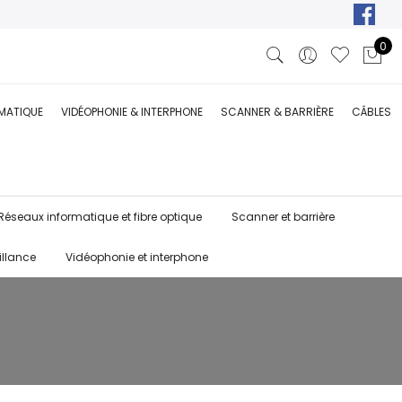
0
RMATIQUE
VIDÉOPHONIE & INTERPHONE
SCANNER & BARRIÈRE
CÂBLES
Réseaux informatique et fibre optique
Scanner et barrière
illance
Vidéophonie et interphone