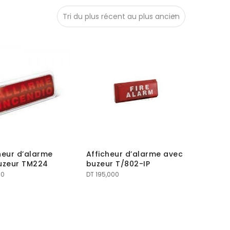
heur d’alarme
Afficheur d’alarme avec
uzeur TM224
buzeur T/802-IP
00
DT
195,000