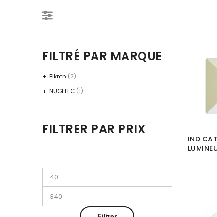
FILTRÉ PAR MARQUE
Elkron
(2)
NUGELEC
(1)
FILTRER PAR PRIX
INDICA
LUMINEU
Prix
min
Prix
max
Filtrer