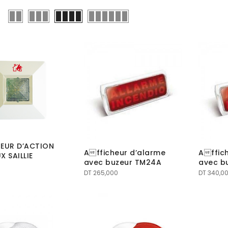
TEUR D’ACTION
Afficheur d’alarme
Affic
X SAILLIE
avec buzeur TM24A
avec b
DT
265,000
DT
340,0