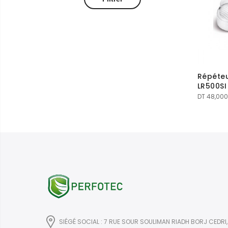
Répéteu
LR500SI
DT
48,000
SIÉGÉ SOCIAL : 7 RUE SOUR SOULIMAN RIADH BORJ CEDRI,