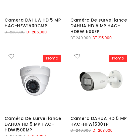
Camera DAHUA HD 5 MP
Caméra De surveillance
HAC-HFW1500CMP
DAHUA HD 5 MP HAC-
HDBW1500EP
Le
Le
DT
230,000
DT
206,000
Le
Le
DT
240,000
DT
215,000
prix
prix
prix
prix
initial
actuel
initial
actuel
était :
est :
était :
est :
DT 230,000.
DT 206,000.
Promo
Promo
DT 240,000.
DT 215,000.
Caméra De surveillance
Camera DAHUA HD 5 MP
DAHUA HD 5 MP HAC-
HAC-HFW1500TP
HDW1500MP
Le
Le
DT
240,000
DT
203,000
Le
Le