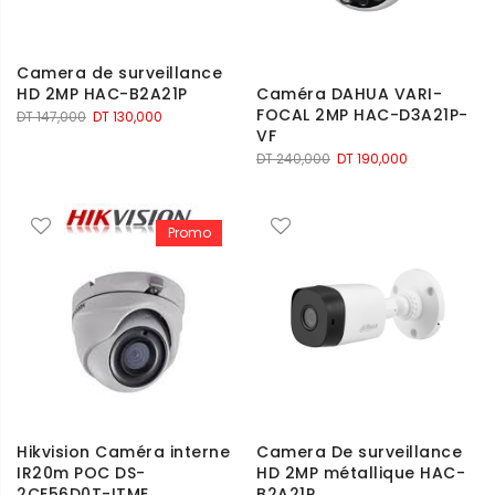
Camera de surveillance
HD 2MP HAC-B2A21P
Caméra DAHUA VARI-
FOCAL 2MP HAC-D3A21P-
Le
Le
DT
147,000
DT
130,000
VF
prix
prix
Le
Le
DT
240,000
DT
190,000
initial
actuel
prix
prix
était :
est :
initial
actuel
DT 147,000.
DT 130,000.
était :
est :
Promo
DT 240,000.
DT 190,000.
Hikvision Caméra interne
Camera De surveillance
IR20m POC DS-
HD 2MP métallique HAC-
2CE56D0T-ITME
B2A21P