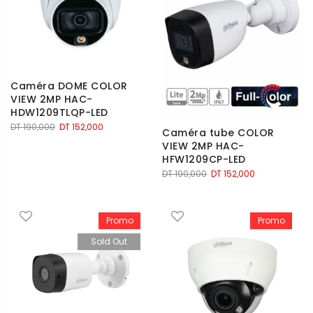
Caméra DOME COLOR
VIEW 2MP HAC-
HDW1209TLQP-LED
Le
Le
DT
190,000
DT
152,000
Caméra tube COLOR
prix
prix
VIEW 2MP HAC-
initial
actuel
HFW1209CP-LED
était :
est :
Le
Le
DT
190,000
DT
152,000
DT 190,000.
DT 152,000.
prix
prix
initial
actuel
était :
est :
Promo
Promo
DT 190,000.
DT 152,000.
Sold Out