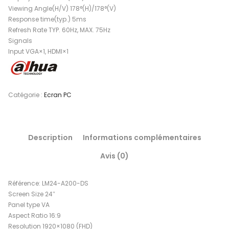
Viewing Angle(H/V) 178°(H)/178°(V)
Response time(typ.) 5ms
Refresh Rate TYP. 60Hz, MAX. 75Hz
Signals
Input VGA×1, HDMI×1
Catégorie :
Ecran PC
Description
Informations complémentaires
Avis (0)
Référence: LM24-A200-DS
Screen Size 24″
Panel type VA
Aspect Ratio 16:9
Resolution 1920×1080 (FHD)