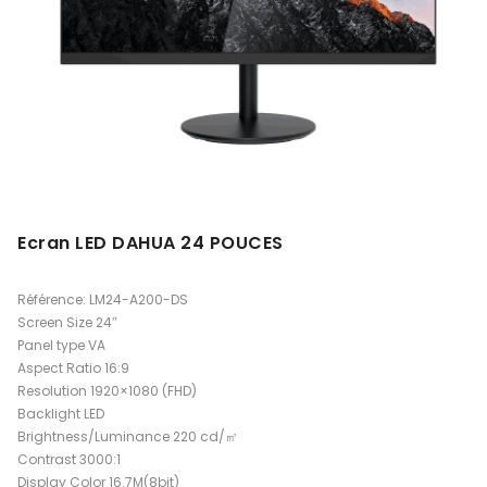
Ecran LED DAHUA 24 POUCES
Référence: LM24-A200-DS
Screen Size 24″
Panel type VA
Aspect Ratio 16:9
Resolution 1920×1080 (FHD)
Backlight LED
Brightness/Luminance 220 cd/㎡
Contrast 3000:1
Display Color 16.7M(8bit)