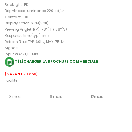
Backlight LED
Brightness/Luminance 220 cd/㎡
Contrast 3000:1
Display Color 16.7M(8bit)
Viewing Angle(H/V) 178°(H)/178°(V)
Response time(typ.) 5ms
Refresh Rate TYP. 60Hz, MAX. 75Hz
Signals
Input VGA×1, HDMI×1
TÉLÉCHARGER LA BROCHURE COMMERCIALE
(GARANTIE 1 ans)
Facilité
3 mois
6 mois
12mois