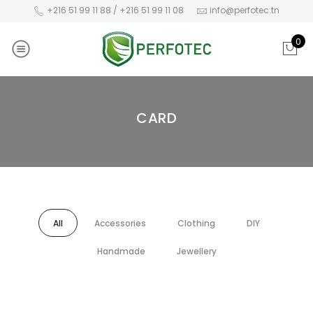
+216 51 99 11 88 / +216 51 99 11 08
info@perfotec.tn
0
CARD
All
Accessories
Clothing
DIY
Handmade
Jewellery