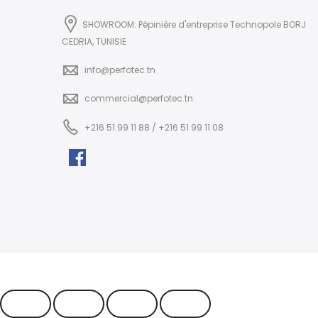
SHOWROOM: Pépinière d'entreprise Technopole BORJ
CEDRIA, TUNISIE
info@perfotec.tn
commercial@perfotec.tn
+216 51 99 11 88 / +216 51 99 11 08