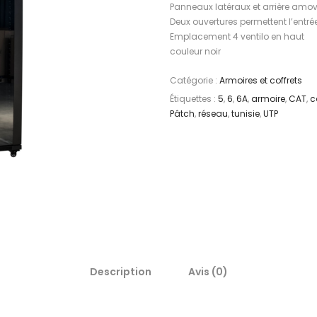
Panneaux latéraux et arrière amov
Deux ouvertures permettent l’entr
Emplacement 4 ventilo en haut
couleur noir
Catégorie :
Armoires et coffrets
Étiquettes :
5
,
6
,
6A
,
armoire
,
CAT
,
c
Pâtch
,
réseau
,
tunisie
,
UTP
Description
Avis (0)