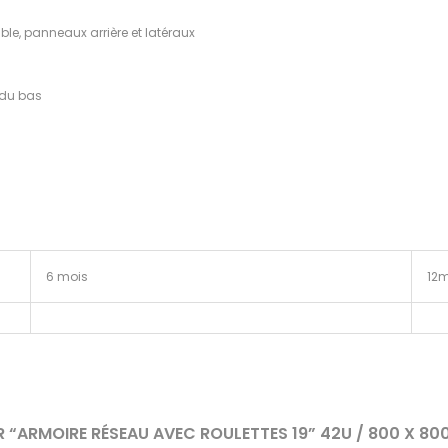
ible, panneaux arrière et latéraux
 du bas
6 mois
12m
UR “ARMOIRE RÉSEAU AVEC ROULETTES 19” 42U / 800 X 80