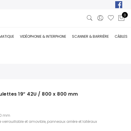
0
RMATIQUE
VIDÉOPHONIE & INTERPHONE
SCANNER & BARRIÈRE
CÂBLES
ulettes 19” 42U / 800 x 800 mm
800 mm
ée verrouillable et amovible, panneaux arrière et latéraux