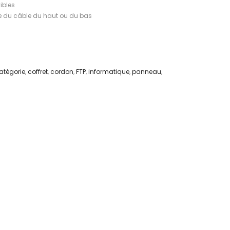
ibles
ée du câble du haut ou du bas
atégorie
,
coffret
,
cordon
,
FTP
,
informatique
,
panneau
,