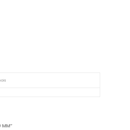
ois
0 MM”