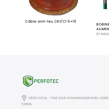
Câble anti-feu CR1/C1 5×10
R5 Câble
BOBIN
 AWG20
ALIME
e en
DT
645,
SIÉGÉ SOCIAL : 7 RUE SOUR SOULIMAN RIADH BORJ CEDRI,
TUNISIE