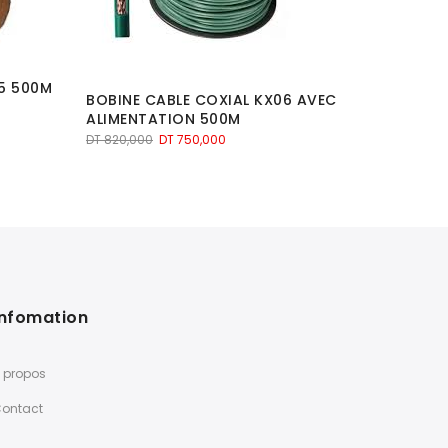
,5 500M
BOBINE CABLE COXIAL KX06 AVEC
SYT1.20R-
ALIMENTATION 500M
paire AW
rouge
Le
Le
DT
820,000
DT
750,000
prix
prix
initial
actuel
,000.
était :
est :
DT 820,000.
DT 750,000.
Infomation
 propos
ontact