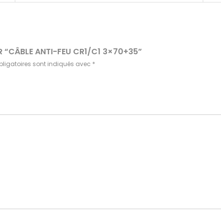
UR “CÂBLE ANTI-FEU CR1/C1 3×70+35”
ligatoires sont indiqués avec
*