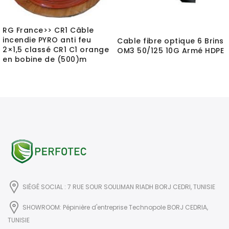
RG France>> CR1 Câble
incendie PYRO anti feu
Cable fibre optique 6 Brins
2×1,5 classé CR1 C1 orange
OM3 50/125 10G Armé HDPE
en bobine de (500)m
SIÉGÉ SOCIAL : 7 RUE SOUR SOULIMAN RIADH BORJ CEDRI, TUNISIE
SHOWROOM: Pépinière d'entreprise Technopole BORJ CEDRIA,
TUNISIE