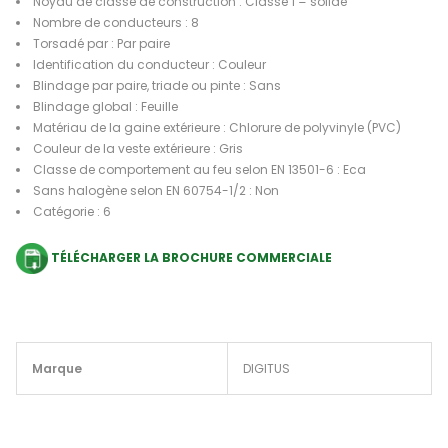
Noyau de classe de construction : Classe 1 = solide
Nombre de conducteurs : 8
Torsadé par : Par paire
Identification du conducteur : Couleur
Blindage par paire, triade ou pinte : Sans
Blindage global : Feuille
Matériau de la gaine extérieure : Chlorure de polyvinyle (PVC)
Couleur de la veste extérieure : Gris
Classe de comportement au feu selon EN 13501-6 : Eca
Sans halogène selon EN 60754-1/2 : Non
Catégorie : 6
TÉLÉCHARGER LA BROCHURE COMMERCIALE
Marque
DIGITUS