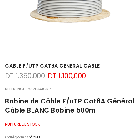
CABLE F/UTP CAT6A GENERAL CABLE
Le
Le
DT
1.350,000
DT
1.100,000
prix
prix
initial
actuel
REFERENCE : 582E041GRP
était :
est :
Bobine de Câble F/uTP Cat6A Général
DT 1.350,000.
DT 1.100,000.
Câble BLANC Bobine 500m
RUPTURE DE STOCK
Catégorie :
Câbles