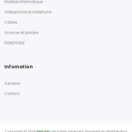
Matériel informatique
Vidéophonie et interphone
Câbles
Scanner et barrière
DOMOTIQUE
Infomation
A propos
Contact
Copyright © 2018
Perfotec
all rights reserved. Powered by
WebDevBox