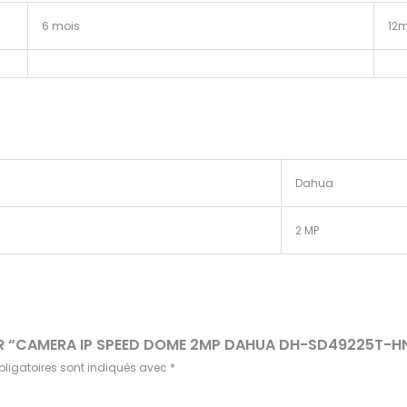
6 mois
12m
Dahua
2 MP
SUR “CAMERA IP SPEED DOME 2MP DAHUA DH-SD49225T-H
ligatoires sont indiqués avec
*