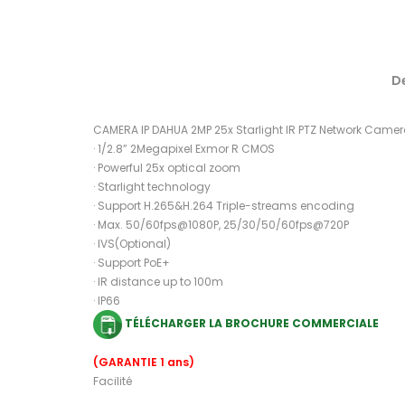
D
CAMERA IP DAHUA 2MP 25x Starlight IR PTZ Network Came
· 1/2.8” 2Megapixel Exmor R CMOS
· Powerful 25x optical zoom
· Starlight technology
· Support H.265&H.264 Triple-streams encoding
· Max. 50/60fps@1080P, 25/30/50/60fps@720P
· IVS(Optional)
· Support PoE+
· IR distance up to 100m
· IP66
TÉLÉCHARGER LA BROCHURE COMMERCIALE
(GARANTIE 1 ans)
Facilité