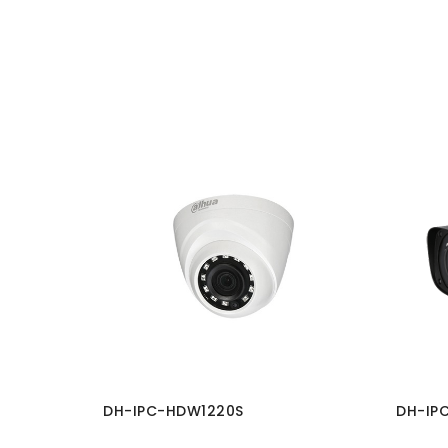
ld Out
DH-IPC-HDW1220S
DH-IP