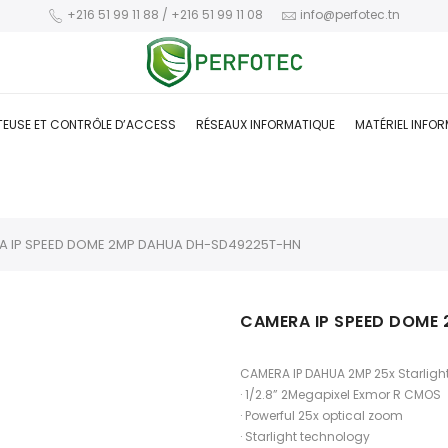
+216 51 99 11 88 / +216 51 99 11 08
info@perfotec.tn
TEUSE ET CONTRÔLE D’ACCESS
RÉSEAUX INFORMATIQUE
MATÉRIEL INFO
A IP SPEED DOME 2MP DAHUA DH-SD49225T-HN
CAMERA IP SPEED DOME
CAMERA IP DAHUA 2MP 25x Starligh
· 1/2.8” 2Megapixel Exmor R CMOS
· Powerful 25x optical zoom
· Starlight technology