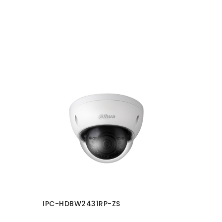
IPC-HDBW2431RP-ZS
CAMERA 