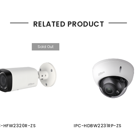
RELATED PRODUCT
Sold Out
C-HFW2320R-ZS
IPC-HDBW2231RP-ZS