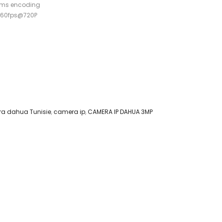
eams encoding
0/60fps@720P
a dahua Tunisie
,
camera ip
,
CAMERA IP DAHUA 3MP