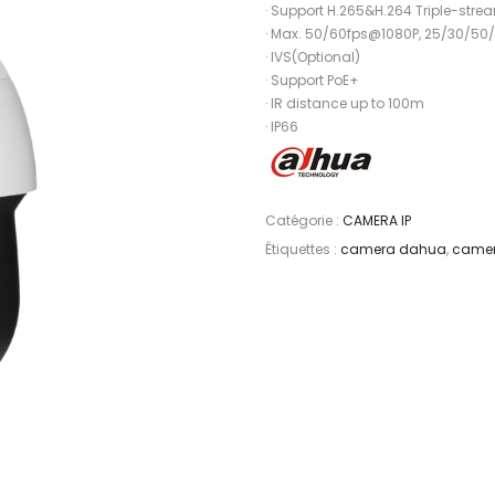
· Support H.265&H.264 Triple-str
· Max. 50/60fps@1080P, 25/30/5
· IVS(Optional)
· Support PoE+
· IR distance up to 100m
· IP66
Catégorie :
CAMERA IP
Étiquettes :
camera dahua
,
camer