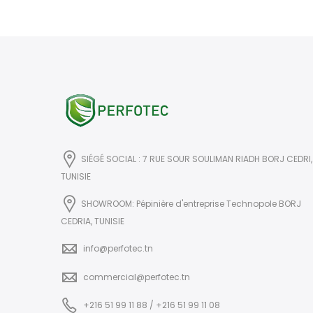
SIÉGÉ SOCIAL : 7 RUE SOUR SOULIMAN RIADH BORJ CEDRI,
TUNISIE
SHOWROOM: Pépinière d'entreprise Technopole BORJ
CEDRIA, TUNISIE
info@perfotec.tn
commercial@perfotec.tn
+216 51 99 11 88 / +216 51 99 11 08