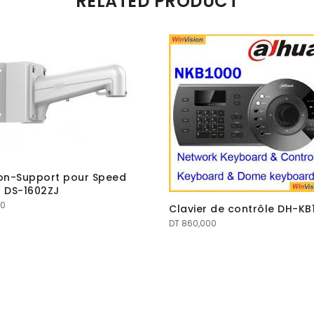
RELATED PRODUCT
ion-Support pour Speed
 DS-1602ZJ
00
Clavier de contrôle DH-KB
DT
860,000