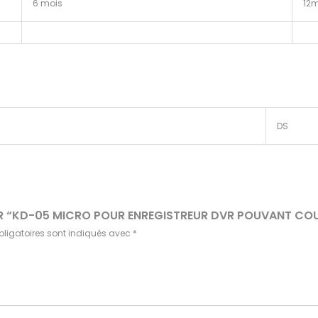
6 mois
12m
DS
SUR “KD-05 MICRO POUR ENREGISTREUR DVR POUVANT COUV
ligatoires sont indiqués avec
*