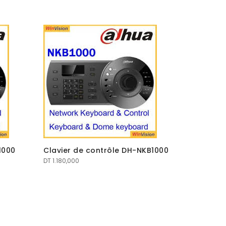
1000
Clavier de contrôle DH-NKB1000
DT
1.180,000
Boite de
camera d