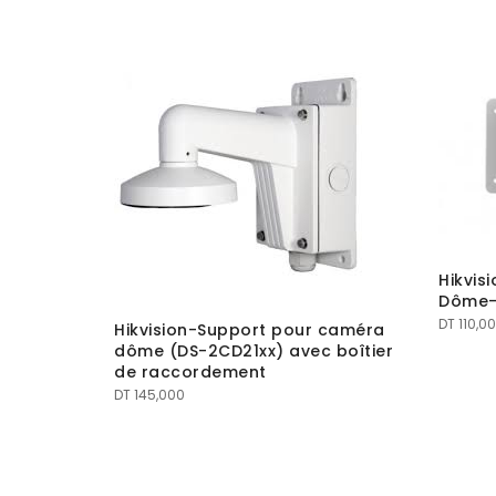
Hikvis
Dôme-
DT
110,0
ION 12V
Hikvision-Support pour caméra
MERA
dôme (DS-2CD21xx) avec boîtier
de raccordement
DT
145,000