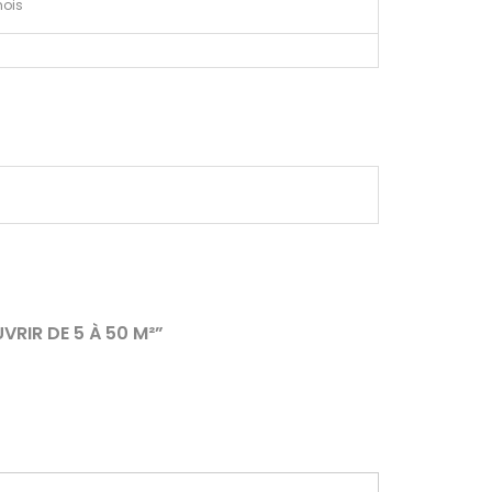
ois
RIR DE 5 À 50 M²”