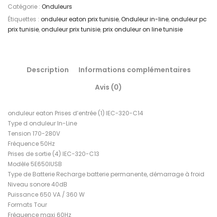
Catégorie :
Onduleurs
Étiquettes :
onduleur eaton prix tunisie
,
Onduleur in-line
,
onduleur pc
prix tunisie
,
onduleur prix tunisie
,
prix onduleur on line tunisie
Description
Informations complémentaires
Avis (0)
onduleur eaton Prises d’entrée (1) IEC-320-C14
Type d onduleur In-Line
Tension 170-280V
Fréquence 50Hz
Prises de sortie (4) IEC-320-C13
Modèle 5E650IUSB
Type de Batterie Recharge batterie permanente, démarrage à froid
Niveau sonore 40dB
Puissance 650 VA / 360 W
Formats Tour
Fréquence maxi 60Hz