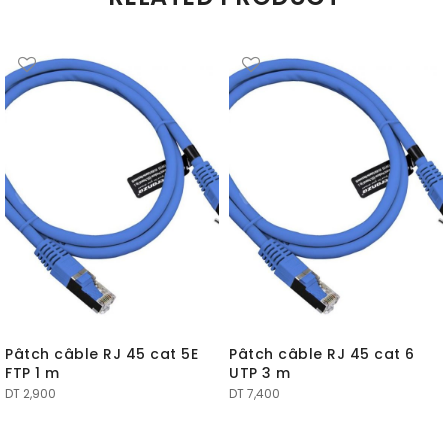
Pâtch câble RJ 45 cat 5E
Pâtch câble RJ 45 cat 6
FTP 1 m
UTP 3 m
DT
2,900
DT
7,400