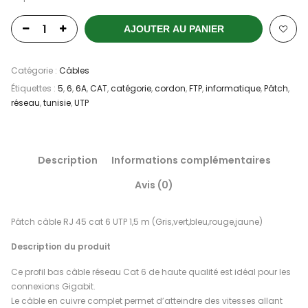
AJOUTER AU PANIER
Catégorie :
Câbles
Étiquettes :
5
,
6
,
6A
,
CAT
,
catégorie
,
cordon
,
FTP
,
informatique
,
Pâtch
,
réseau
,
tunisie
,
UTP
Description
Informations complémentaires
Avis (0)
Pâtch câble RJ 45 cat 6 UTP 1,5 m (Gris,vert,bleu,rouge,jaune)
Description du produit
Ce profil bas câble réseau Cat 6 de haute qualité est idéal pour les
connexions Gigabit.
Le câble en cuivre complet permet d’atteindre des vitesses allant