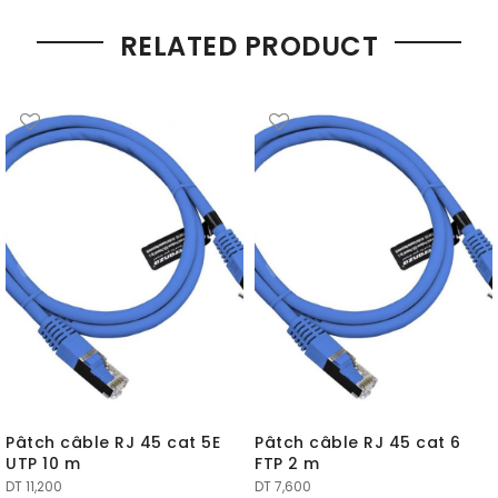
RELATED PRODUCT
Pâtch câble RJ 45 cat 5E
Pâtch câble RJ 45 cat 6
UTP 10 m
FTP 2 m
DT
11,200
DT
7,600