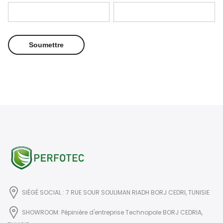
SIÉGÉ SOCIAL : 7 RUE SOUR SOULIMAN RIADH BORJ CEDRI, TUNISIE
SHOWROOM: Pépinière d'entreprise Technopole BORJ CEDRIA,