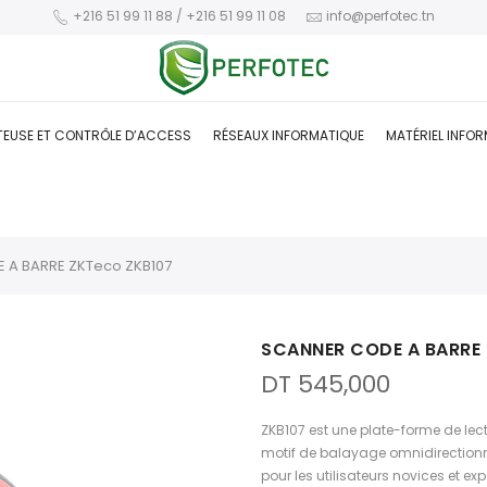
+216 51 99 11 88 / +216 51 99 11 08
info@perfotec.tn
TEUSE ET CONTRÔLE D’ACCESS
RÉSEAUX INFORMATIQUE
MATÉRIEL INFO
 A BARRE ZKTeco ZKB107
SCANNER CODE A BARRE
DT
545,000
ZKB107 est une plate-forme de le
motif de balayage omnidirectionn
pour les utilisateurs novices et ex