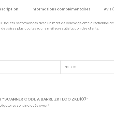
escription
Informations complémentaires
Avis 
s 1D hautes performances avec un motif de balayage omnidirectionnel à tr
s de caisse plus courtes et une meilleure satisfaction des clients.
ZKTECO
SUR “SCANNER CODE A BARRE ZKTECO ZKB107”
ligatoires sont indiqués avec
*