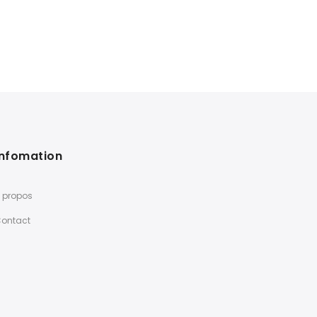
Polycom 
Infomation
 propos
ontact