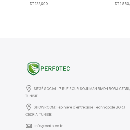
DT
122,000
DT
1.880
SIÉGÉ SOCIAL : 7 RUE SOUR SOULIMAN RIADH BORJ CEDRI,
TUNISIE
SHOWROOM: Pépinière d'entreprise Technopole BORJ
CEDRIA, TUNISIE
info@perfotec.tn