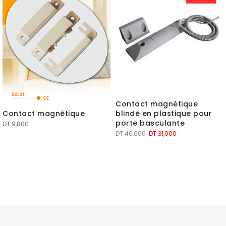
Contact magnétique
blindé en plastique pour
Contact magnétique
porte basculante
DT
9,800
Le
Le
DT
40,000
DT
31,000
prix
prix
initial
actuel
était :
est :
DT 40,000.
DT 31,000.