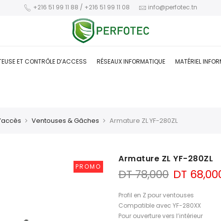
+216 51 99 11 88 / +216 51 99 11 08
info@perfotec.tn
TEUSE ET CONTRÔLE D’ACCESS
RÉSEAUX INFORMATIQUE
MATÉRIEL INFO
d’accès
Ventouses & Gâches
Armature ZL YF-280ZL
Armature ZL YF-280ZL
PROMO
Le
DT
78,000
DT
68,00
prix
initial
Profil en Z pour ventouses
était :
Compatible avec YF-280XX
DT 78,000
Pour ouverture vers l’intérieur