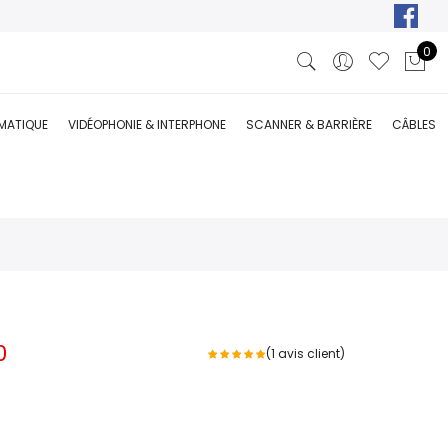
0
RMATIQUE
VIDÉOPHONIE & INTERPHONE
SCANNER & BARRIÈRE
CÂBLES
Le
0
(
1
avis client)
prix
actuel
est :
.
DT 68,000.