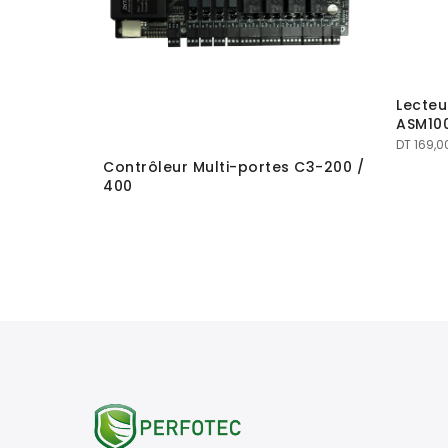
AVAG
Lecteu
ASM10
DT
169,0
Contrôleur Multi-portes C3-200 /
400
0.