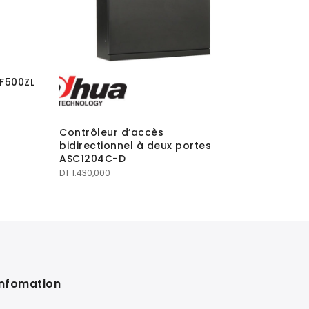
F500ZL
Contrôl
Contrôleur d’accès
bidirectionnel à deux portes
ASC1204C-D
DT
1.430,000
Infomation