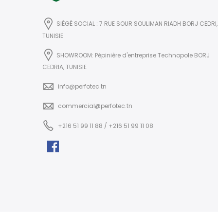
SIÉGÉ SOCIAL : 7 RUE SOUR SOULIMAN RIADH BORJ CEDRI,
TUNISIE
SHOWROOM: Pépinière d'entreprise Technopole BORJ
CEDRIA, TUNISIE
info@perfotec.tn
commercial@perfotec.tn
+216 51 99 11 88 / +216 51 99 11 08