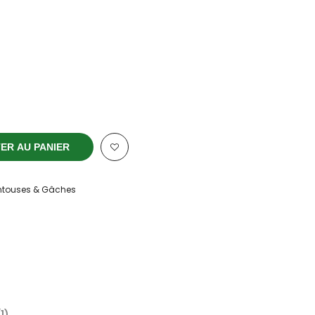
ER AU PANIER
ntouses & Gâches
(1)