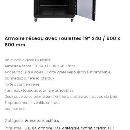
Armoire réseau avec roulettes 19” 24U / 600 x
600 mm
baie locale avec roulettes
Armoire Réseau 19” 24U / 600 x 600 mm
Accès facile à 4 voies – Porte Vitrée verrouillable et amovible,
panneaux arrière et latéraux
Porte avant en verre
Panneaux latéraux et arrière amovibles
Deux ouvertures permettent l’entrée du câble du haut ou du bas
Emplacement 4 ventilo en haut
couleur noir
Catégorie :
Armoires et coffrets
Étiquettes :
5
,
6
,
6A
,
armoire
,
CAT
,
catégorie
,
coffret
,
cordon
,
FTP
,