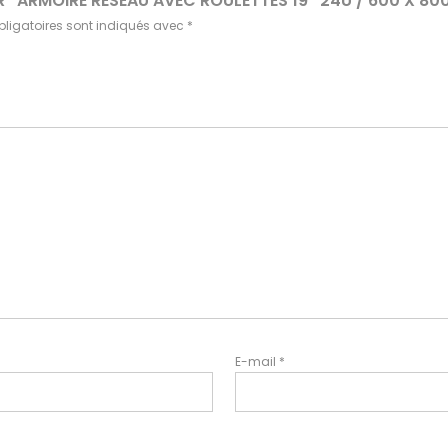
UR “ARMOIRE RÉSEAU AVEC ROULETTES 19” 24U / 600 X 80
ligatoires sont indiqués avec
*
E-mail
*