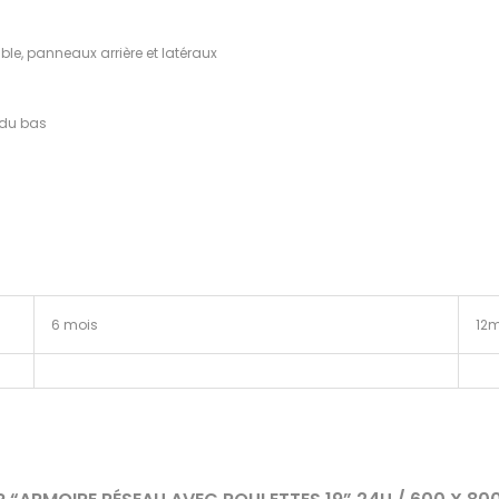
ible, panneaux arrière et latéraux
 du bas
6 mois
12m