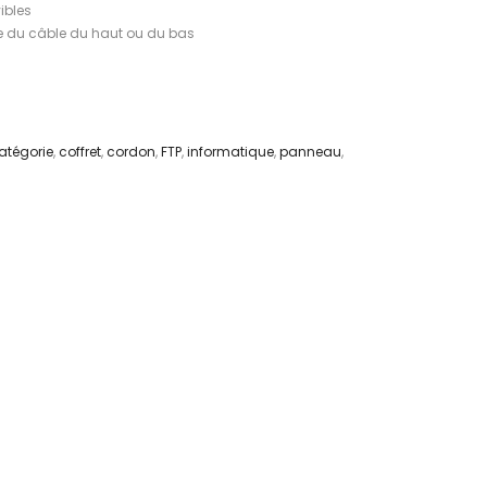
ibles
ée du câble du haut ou du bas
atégorie
,
coffret
,
cordon
,
FTP
,
informatique
,
panneau
,