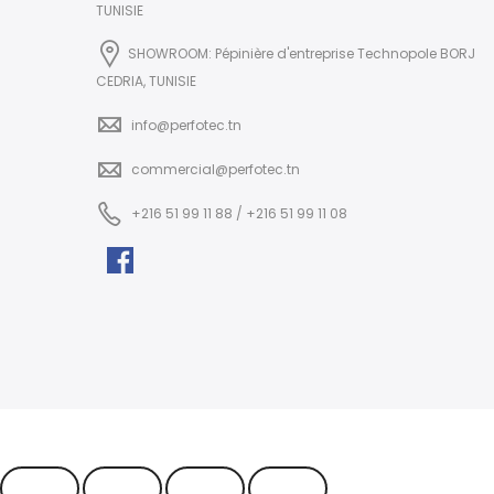
TUNISIE
SHOWROOM: Pépinière d'entreprise Technopole BORJ
CEDRIA, TUNISIE
info@perfotec.tn
commercial@perfotec.tn
+216 51 99 11 88 / +216 51 99 11 08