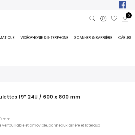
0
RMATIQUE
VIDÉOPHONIE & INTERPHONE
SCANNER & BARRIÈRE
CÂBLES
ulettes 19” 24U / 600 x 800 mm
800 mm
ée verrouillable et amovible, panneaux arrière et latéraux