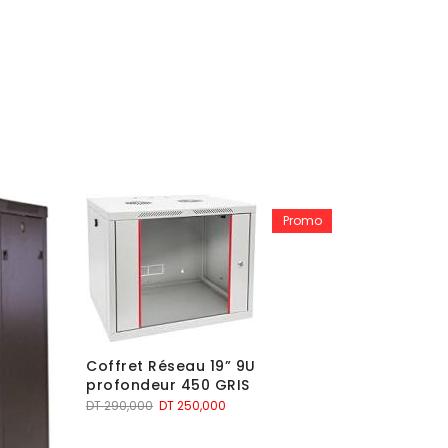
Promo
Coffret Réseau 19” 9U
profondeur 450 GRIS
Le
Le
DT
290,000
DT
250,000
prix
prix
initial
actuel