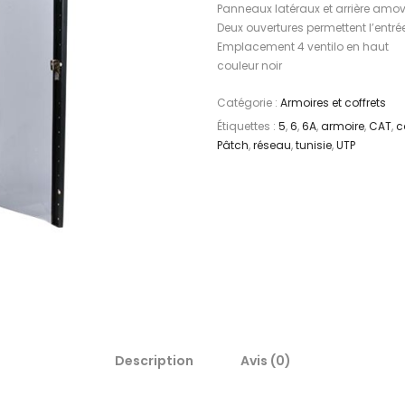
Panneaux latéraux et arrière amov
Deux ouvertures permettent l’entr
Emplacement 4 ventilo en haut
couleur noir
Catégorie :
Armoires et coffrets
Étiquettes :
5
,
6
,
6A
,
armoire
,
CAT
,
c
Pâtch
,
réseau
,
tunisie
,
UTP
Description
Avis (0)