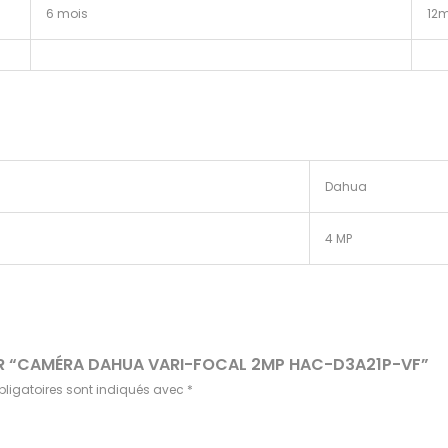
6 mois
12m
Dahua
4 MP
 SUR “CAMÉRA DAHUA VARI-FOCAL 2MP HAC-D3A21P-VF”
ligatoires sont indiqués avec
*