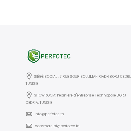
SIÉGÉ SOCIAL : 7 RUE SOUR SOULIMAN RIADH BORJ CEDRI,
TUNISIE
SHOWROOM: Pépinière d'entreprise Technopole BORJ
CEDRIA, TUNISIE
info@perfotec.tn
commercial@perfotec.tn