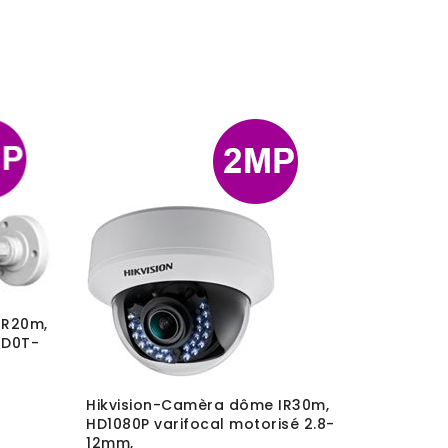
IR20m,
6D0T-
CAMERA 
Hikvision-Camèra dôme IR30m,
DAHUA S
HD1080P varifocal motorisé 2.8-
12mm,