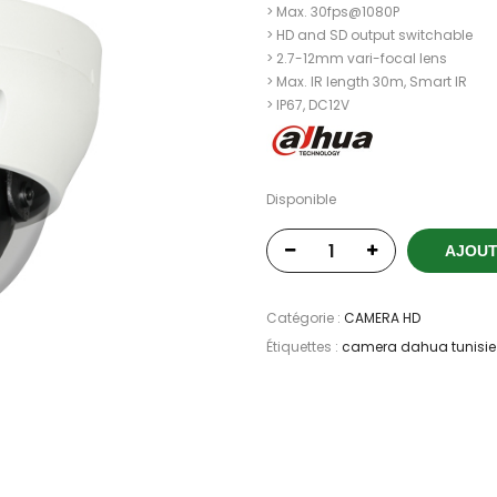
> Max. 30fps@1080P
> HD and SD output switchable
> 2.7-12mm vari-focal lens
> Max. IR length 30m, Smart IR
> IP67, DC12V
Disponible
AJOUT
Catégorie :
CAMERA HD
Étiquettes :
camera dahua tunisie 