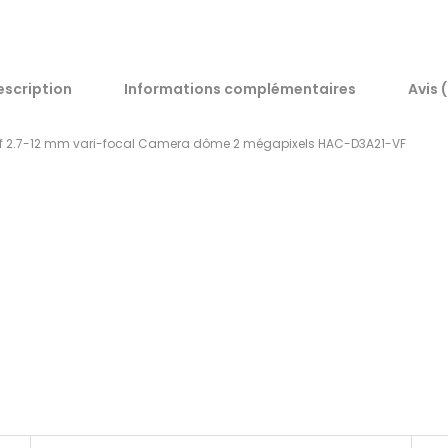
escription
Informations complémentaires
Avis 
tif 2.7-12 mm vari-focal Camera dôme 2 mégapixels HAC-D3A21-VF