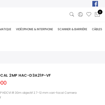
0
RMATIQUE
VIDÉOPHONIE & INTERPHONE
SCANNER & BARRIÈRE
CÂBLES
CAL 2MP HAC-D3A21P-VF
Le
000
prix
actuel
P HDCVI IR 30m objectif 2.7-12 mm vari-focal Camera
est :
F
000.
DT 190,000.