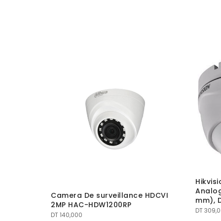
Hikvi
Analog
 HDCVI
Camera De surveillance HDCVI
mm), 
-IRE6
2MP HAC-HDW1200RP
DT
309,
DT
140,000