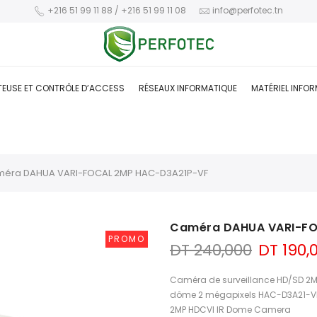
+216 51 99 11 88 / +216 51 99 11 08
info@perfotec.tn
TEUSE ET CONTRÔLE D’ACCESS
RÉSEAUX INFORMATIQUE
MATÉRIEL INFO
éra DAHUA VARI-FOCAL 2MP HAC-D3A21P-VF
Caméra DAHUA VARI-FO
PROMO
Le
DT
240,000
DT
190,
prix
initial
Caméra de surveillance HD/SD 2M
était :
dôme 2 mégapixels HAC-D3A21-V
DT 240,
2MP HDCVI IR Dome Camera