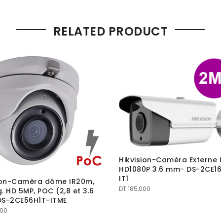
RELATED PRODUCT
Hikvision-Caméra Externe 
HD1080P 3.6 mm- DS-2CE1
IT1
sion-Camèra dôme IR20m,
DT
185,000
. HD 5MP, POC (2,8 et 3.6
DS-2CE56H1T-ITME
000