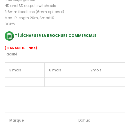
HD and SD output switchable
3.6mm fixed lens (6mm optional)
Max. IR length 20m, Smart IR
DC12V
TÉLÉCHARGER LA BROCHURE COMMERCIALE
(GARANTIE 1 ans)
Facilité
3 mois
6 mois
12mois
Marque
Dahua