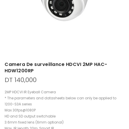
Camera De surveillance HDCVI 2MP HAC-
HDW1200RP
DT
140,000
2MP HDCVI IR Eyeball Camera
* The parameters and datasheets below can only be applied to
1200-S3A series
Max 30fps@1080P
HD and SD output switchable
3.6mm fixed lens (6mm optional)
Max. IR length 20m, Smart IR