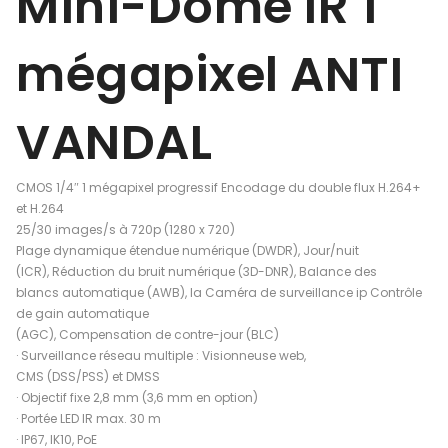
Mini-Dôme IR 1
mégapixel ANTI
VANDAL
CMOS 1/4″ 1 mégapixel progressif Encodage du double flux H.264+
et H.264
25/30 images/s à 720p (1280 x 720)
Plage dynamique étendue numérique (DWDR), Jour/nuit
(ICR), Réduction du bruit numérique (3D-DNR), Balance des
blancs automatique (AWB), la Caméra de surveillance ip Contrôle
de gain automatique
(AGC), Compensation de contre-jour (BLC)
· Surveillance réseau multiple : Visionneuse web,
CMS (DSS/PSS) et DMSS
· Objectif fixe 2,8 mm (3,6 mm en option)
· Portée LED IR max. 30 m
· IP67, IK10, PoE