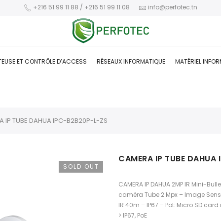
+216 51 99 11 88 / +216 51 99 11 08
info@perfotec.tn
TEUSE ET CONTRÔLE D’ACCESS
RÉSEAUX INFORMATIQUE
MATÉRIEL INFO
 IP TUBE DAHUA IPC-B2B20P-L-ZS
CAMERA IP TUBE DAHUA 
SOLD OUT
CAMERA IP DAHUA 2MP IR Mini-Bull
caméra Tube 2 Mpx – Image Sensor 
IR 40m – IP67 – PoE Micro SD ca
> IP67, PoE