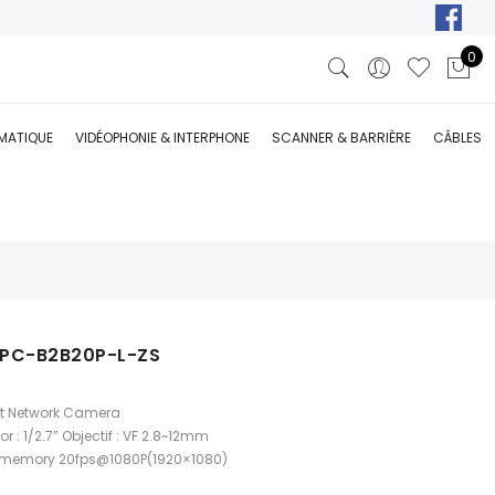
0
RMATIQUE
VIDÉOPHONIE & INTERPHONE
SCANNER & BARRIÈRE
CÂBLES
IPC-B2B20P-L-ZS
et Network Camera
: 1/2.7” Objectif : VF 2.8~12mm
rd memory 20fps@1080P(1920×1080)