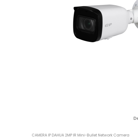
D
CAMERA IP DAHUA 2MP IR Mini-Bullet Network Camera