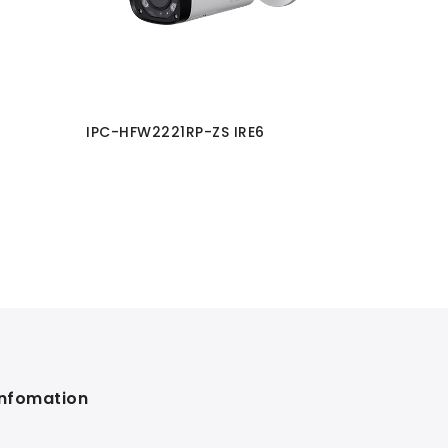
IPC-HFW2221RP-ZS IRE6
IPC-HDB
Infomation