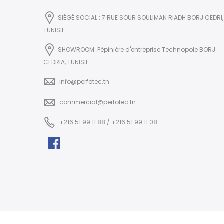
SIÉGÉ SOCIAL : 7 RUE SOUR SOULIMAN RIADH BORJ CEDRI,
TUNISIE
SHOWROOM: Pépinière d'entreprise Technopole BORJ
CEDRIA, TUNISIE
info@perfotec.tn
commercial@perfotec.tn
+216 51 99 11 88 / +216 51 99 11 08