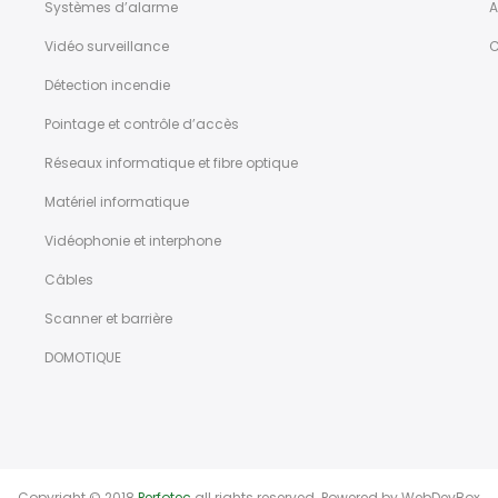
Systèmes d’alarme
A
Vidéo surveillance
C
Détection incendie
Pointage et contrôle d’accès
Réseaux informatique et fibre optique
Matériel informatique
Vidéophonie et interphone
Câbles
Scanner et barrière
DOMOTIQUE
Copyright © 2018
Perfotec
all rights reserved. Powered by
WebDevBox