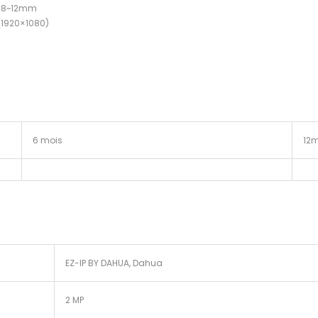
 2.8~12mm
(1920×1080)
6 mois
12m
EZ-IP BY DAHUA, Dahua
2 MP