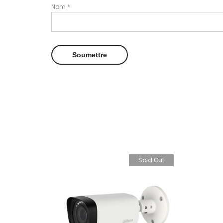
Nom
*
ld Out
Sold Out