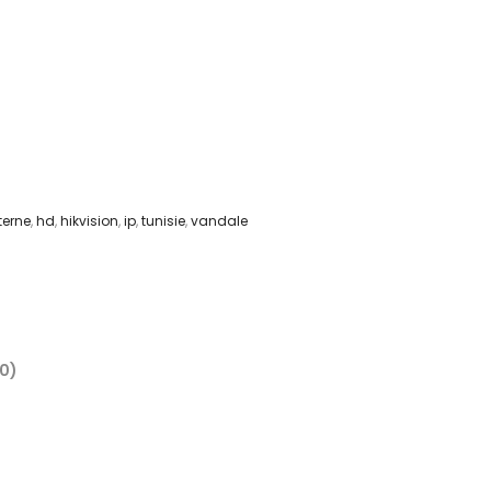
terne
,
hd
,
hikvision
,
ip
,
tunisie
,
vandale
(0)