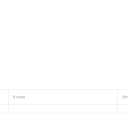
6 mois
12m