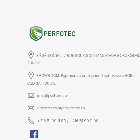
SIÉGÉ SOCIAL : 7 RUE SOUR SOULIMAN RIADH BORJ CEDRI,
TUNISIE
SHOWROOM: Pépinière d'entreprise Technopole BORJ
CEDRIA, TUNISIE
info@perfotec.tn
commercial@perfotec.tn
+216 51 99 11 88 / +216 51 99 11 08