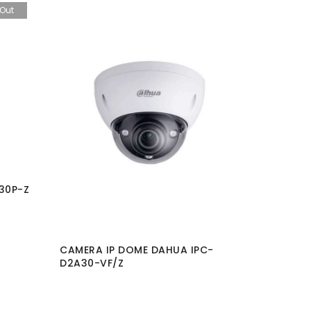
 Out
30P-Z
CAMERA IP DOME DAHUA IPC-
CAMERA 
D2A30-VF/Z
HFW1230