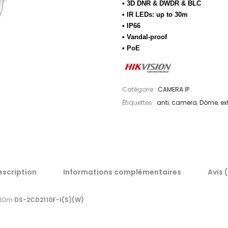
• 3D DNR & DWDR & BLC
• IR LEDs: up to 30m
• IP66
• Vandal-proof
• PoE
Catégorie :
CAMERA IP
Étiquettes :
anti
,
camera
,
Dôme
,
ex
escription
Informations complémentaires
Avis 
IR30m
DS-2CD2110F-I(S)(W)