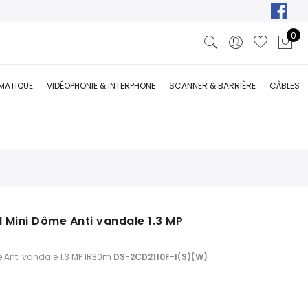
0
RMATIQUE
VIDÉOPHONIE & INTERPHONE
SCANNER & BARRIÈRE
CÂBLES
I Mini Dôme Anti vandale 1.3 MP
e Anti vandale 1.3 MP IR30m
DS-2CD2110F-I(S)(W)