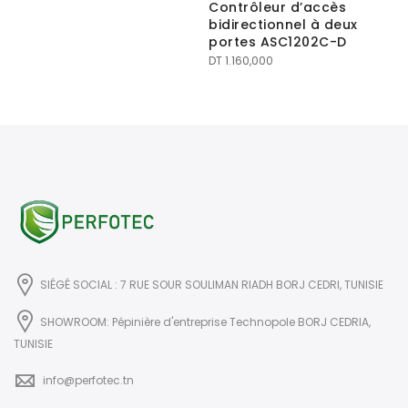
Contrôleur d’accès
bidirectionnel à deux
portes ASC1202C-D
DT
1.160,000
SIÉGÉ SOCIAL : 7 RUE SOUR SOULIMAN RIADH BORJ CEDRI, TUNISIE
SHOWROOM: Pépinière d'entreprise Technopole BORJ CEDRIA,
TUNISIE
info@perfotec.tn