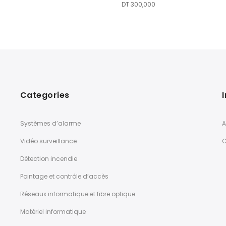
était :
est :
DT
300,000
DT 1.080,000.
DT 980,000.
Categories
Systèmes d’alarme
A
Vidéo surveillance
C
Détection incendie
Pointage et contrôle d’accès
Réseaux informatique et fibre optique
Matériel informatique