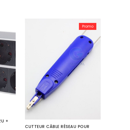
Promo
Ventilat
ANALOGI
DT
320,000
2U +
CUTTEUR CÂBLE RÉSEAU POUR