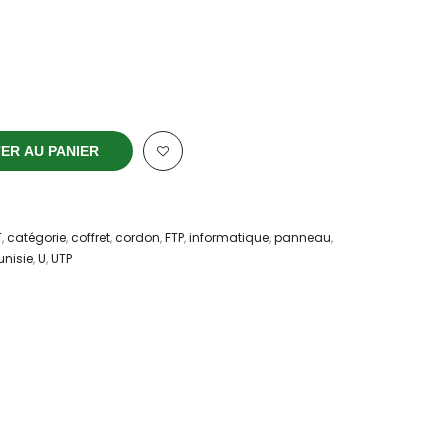
ER AU PANIER
T
,
catégorie
,
coffret
,
cordon
,
FTP
,
informatique
,
panneau
,
unisie
,
U
,
UTP