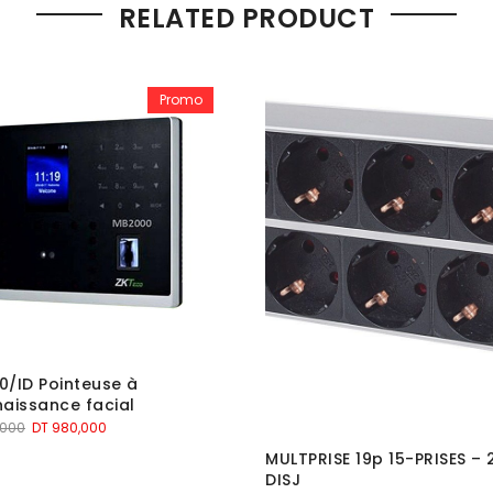
RELATED PRODUCT
Promo
/ID Pointeuse à
aissance facial
Le
Le
,000
DT
980,000
prix
prix
MULTPRISE 19p 15-PRISES – 
initial
actuel
DISJ