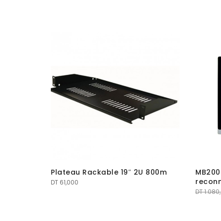
Promo
″ 1U avec
Plateau Rackable 19″ 2U 800m
MB2000
reconn
DT
61,000
DT
1.080