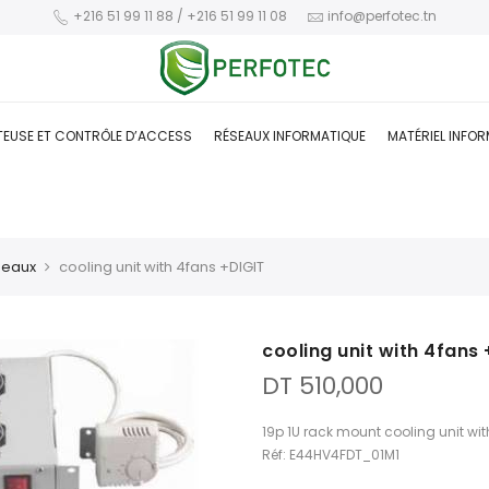
+216 51 99 11 88 / +216 51 99 11 08
info@perfotec.tn
TEUSE ET CONTRÔLE D’ACCESS
RÉSEAUX INFORMATIQUE
MATÉRIEL INFO
seaux
cooling unit with 4fans +DIGIT
cooling unit with 4fans 
DT
510,000
19p 1U rack mount cooling unit wi
Réf: E44HV4FDT_01M1