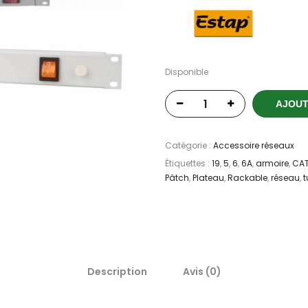
Disponible
AJOUT
Catégorie :
Accessoire réseaux
Étiquettes :
19
,
5
,
6
,
6A
,
armoire
,
CA
Pâtch
,
Plateau
,
Rackable
,
réseau
,
t
Description
Avis (0)