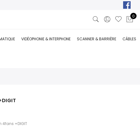
0
RMATIQUE
VIDÉOPHONIE & INTERPHONE
SCANNER & BARRIÈRE
CÂBLES
+DIGIT
th 4fans +DIGIT