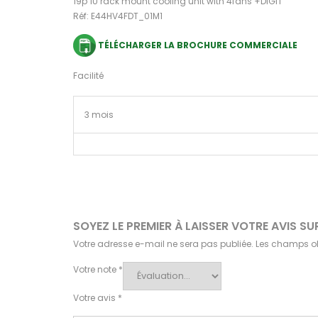
19p 1U rack mount cooling unit with 4fans +DIGIT
Réf: E44HV4FDT_01M1
TÉLÉCHARGER LA BROCHURE COMMERCIALE
Facilité
3 mois
SOYEZ LE PREMIER À LAISSER VOTRE AVIS S
Votre adresse e-mail ne sera pas publiée.
Les champs ob
Votre note
*
Votre avis
*