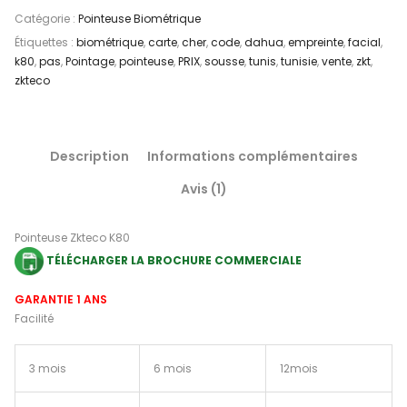
Catégorie :
Pointeuse Biométrique
Étiquettes :
biométrique
,
carte
,
cher
,
code
,
dahua
,
empreinte
,
facial
,
k80
,
pas
,
Pointage
,
pointeuse
,
PRIX
,
sousse
,
tunis
,
tunisie
,
vente
,
zkt
,
zkteco
Description
Informations complémentaires
Avis (1)
Pointeuse Zkteco K80
TÉLÉCHARGER LA BROCHURE COMMERCIALE
GARANTIE 1 ANS
Facilité
3 mois
6 mois
12mois