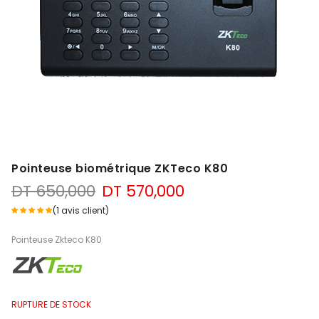
Pointeuse biométrique ZKTeco K80
Le
Le
DT
650,000
DT
570,000
prix
prix
(
1
avis client)
initial
actuel
était :
est :
Pointeuse Zkteco K80
DT 650,000.
DT 570,000.
RUPTURE DE STOCK