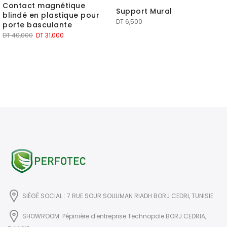
Contact magnétique
Support Mural
blindé en plastique pour
DT
6,500
porte basculante
Le
Le
DT
40,000
DT
31,000
prix
prix
initial
actuel
était :
est :
DT 40,000.
DT 31,000.
SIÉGÉ SOCIAL : 7 RUE SOUR SOULIMAN RIADH BORJ CEDRI, TUNISIE
SHOWROOM: Pépinière d'entreprise Technopole BORJ CEDRIA,