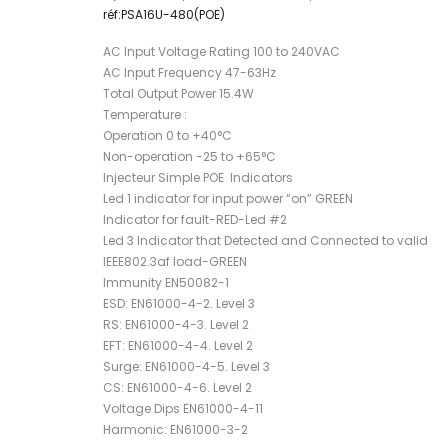
réf:PSA16U-480(POE)
AC Input Voltage Rating 100 to 240VAC
AC Input Frequency 47-63Hz
Total Output Power 15.4W
Temperature :
Operation 0 to +40°C
Non-operation -25 to +65°C
Injecteur Simple POE Indicators
Led 1 indicator for input power “on” GREEN
Indicator for fault-RED-Led #2
Led 3 Indicator that Detected and Connected to valid
IEEE802.3af load-GREEN
Immunity EN50082-1
ESD: EN61000-4-2. Level 3
RS: EN61000-4-3. Level 2
EFT: EN61000-4-4. Level 2
Surge: EN61000-4-5. Level 3
CS: EN61000-4-6. Level 2
Voltage Dips EN61000-4-11
Harmonic: EN61000-3-2