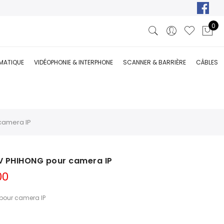
0
RMATIQUE
VIDÉOPHONIE & INTERPHONE
SCANNER & BARRIÈRE
CÂBLES
camera IP
8V PHIHONG pour camera IP
Le
00
prix
actuel
 pour camera IP
est :
00.
DT 115,000.