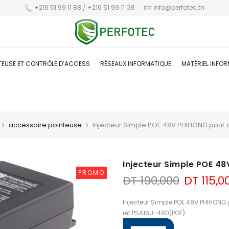
+216 51 99 11 88 / +216 51 99 11 08
info@perfotec.tn
TEUSE ET CONTRÔLE D’ACCESS
RÉSEAUX INFORMATIQUE
MATÉRIEL INFO
accessoire pointeuse
Injecteur Simple POE 48V PHIHONG pour 
Injecteur Simple POE 4
PROMO
Le
DT
190,000
DT
115,0
prix
initial
Injecteur Simple POE 48V PHIHONG
était :
réf:PSA16U-480(POE)
DT 190,0