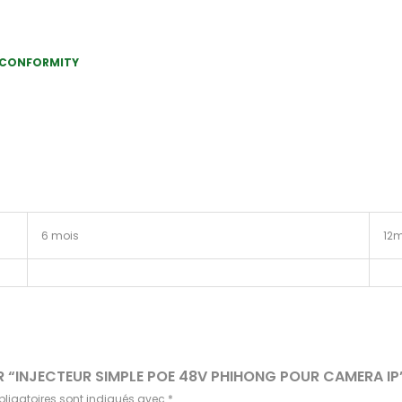
 CONFORMITY
6 mois
12m
UR “INJECTEUR SIMPLE POE 48V PHIHONG POUR CAMERA IP
ligatoires sont indiqués avec
*