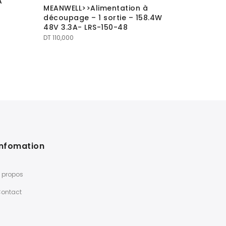
A
DS>> RW-
MEANWELL>>Alimentation à
coffret 1
découpage – 1 sortie – 158.4W
DT
255,000
48V 3.3A- LRS-150-48
DT
110,000
Infomation
 propos
ontact