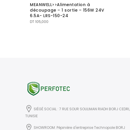
MEANWELL>>Alimentation à
découpage – 1 sortie – 156W 24V
6.5A- LRS-150-24
à
DT
105,000
24VDC 5
SIÉGÉ SOCIAL : 7 RUE SOUR SOULIMAN RIADH BORJ CEDRI,
TUNISIE
SHOWROOM: Pépinière d'entreprise Technopole BORJ