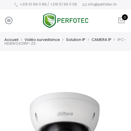
+216 51 99 11 88 / +216 51 99 11 08
info@perfotec.tn
0
Accueil
Vidéo surveillance
Solution IP
CAMERA IP
IPC-
HDBW2431RP-ZS