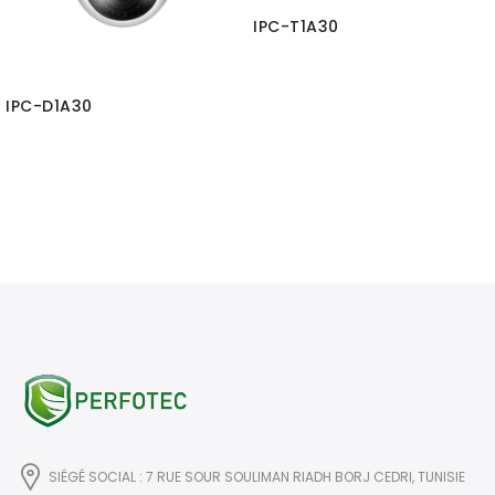
IPC-T1A30
IPC-D1A30
SIÉGÉ SOCIAL : 7 RUE SOUR SOULIMAN RIADH BORJ CEDRI, TUNISIE