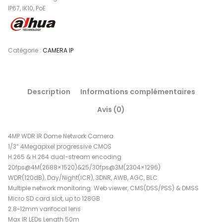
IP67, IK10, PoE
Catégorie :
CAMERA IP
Description
Informations complémentaires
Avis (0)
4MP WDR IR Dome Network Camera
1/3” 4Megapixel progressive CMOS
H.265 & H.264 dual-stream encoding
20fps@4M(2688×1520)&25/30fps@3M(2304×1296)
WDR(120dB), Day/Night(ICR), 3DNR, AWB, AGC, BLC
Multiple network monitoring: Web viewer, CMS(DSS/PSS) & DMSS
Micro SD card slot, up to 128GB
2.8~12mm varifocal lens
Max IR LEDs Length 50m