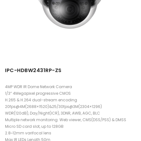
IPC-HDBW2431RP-ZS
4MP WDR IR Dome Network Camera
1/3” 4Megapixel progressive CMOS
H.265 & H.264 dual-stream encoding
20fps@4M(2688×1520)&25/30fps@3M(2304×1296)
WDR(120dB), Day/Night(ICR), 3DNR, AWB, AGC, BLC
Multiple network monitoring: Web viewer, CMS(DSS/PSS) & DMSS
Micro SD card slot, up to 128GB
2.8~12mm varifocal lens
Max IR LEDs Length 50m